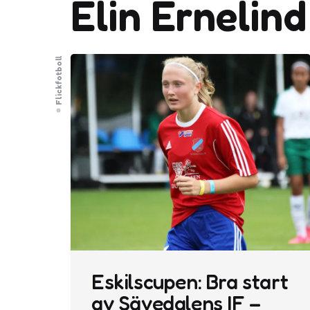
Elin Ernelind
Flickfotboll
Eskilscupen: Bra start
av Sävedalens IF –