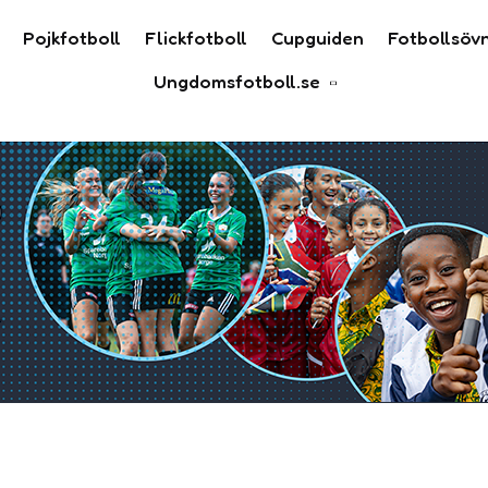
Pojkfotboll
Flickfotboll
Cupguiden
Fotbollsöv
Ungdomsfotboll.se