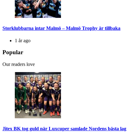
Storklubbarna intar Malmö – Malmö Trophy är tillbaka
1 år ago
Popular
Our readers love
Jitex BK tog guld när Luxcuper samlade Nordens bästa lag