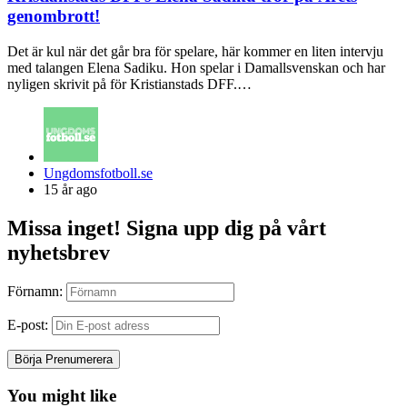
genombrott!
Det är kul när det går bra för spelare, här kommer en liten intervju
med talangen Elena Sadiku. Hon spelar i Damallsvenskan och har
nyligen skrivit på för Kristianstads DFF.…
Posted
Ungdomsfotboll.se
by
15 år ago
Missa inget! Signa upp dig på vårt
nyhetsbrev
Förnamn:
E-post:
You might like