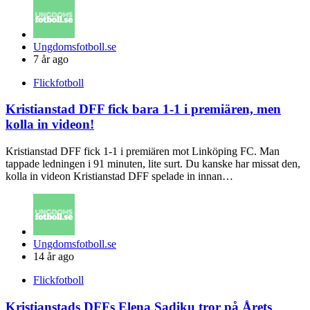
Posted
Ungdomsfotboll.se
by
7 år ago
Flickfotboll
Kristianstad DFF fick bara 1-1 i premiären, men
kolla in videon!
Kristianstad DFF fick 1-1 i premiären mot Linköping FC. Man
tappade ledningen i 91 minuten, lite surt. Du kanske har missat den,
kolla in videon Kristianstad DFF spelade in innan…
Posted
Ungdomsfotboll.se
by
14 år ago
Flickfotboll
Kristianstads DFFs Elena Sadiku tror på Årets