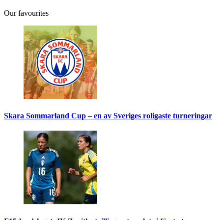
Our favourites
Skara Sommarland Cup – en av Sveriges roligaste turneringar