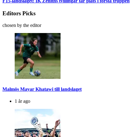
F15-landslaget: IK Zeniths tvillingar tar plats i första truppen
Editors Picks
chosen by the editor
Malmös Mayar Khatawi till landslaget
1 år ago