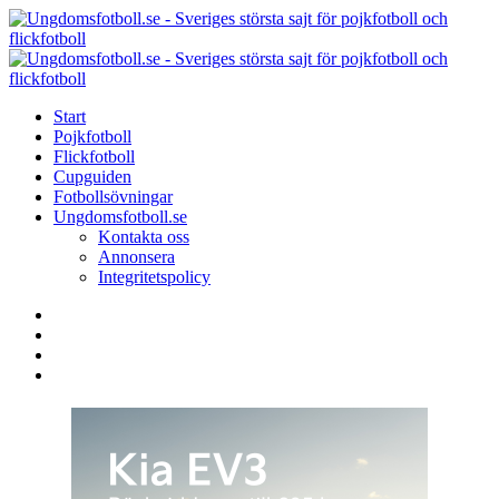
Menu
Search
Menu
U
-
S
Start
s
Pojkfotboll
s
Flickfotboll
f
Cupguiden
p
Fotbollsövningar
o
Ungdomsfotboll.se
f
Kontakta oss
Annonsera
Integritetspolicy
Search