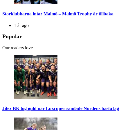
Storklubbarna intar Malmö – Malmö Trophy är tillbaka
1 år ago
Popular
Our readers love
Jitex BK tog guld när Luxcuper samlade Nordens bästa lag