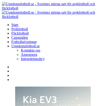
Menu
Search
Menu
U
-
S
Start
s
Pojkfotboll
s
Flickfotboll
f
Cupguiden
p
Fotbollsövningar
o
Ungdomsfotboll.se
f
Kontakta oss
Annonsera
Integritetspolicy
Search