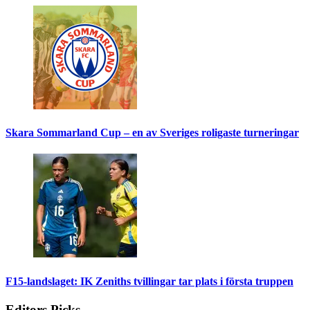
Skara Sommarland Cup – en av Sveriges roligaste turneringar
F15-landslaget: IK Zeniths tvillingar tar plats i första truppen
Editors Picks