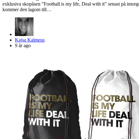
exklusiva skopåsen ”Football is my life, Deal with it” senast på imor
kommer den lagom till…
Posted
Kajsa Kalmeus
by
9 år ago