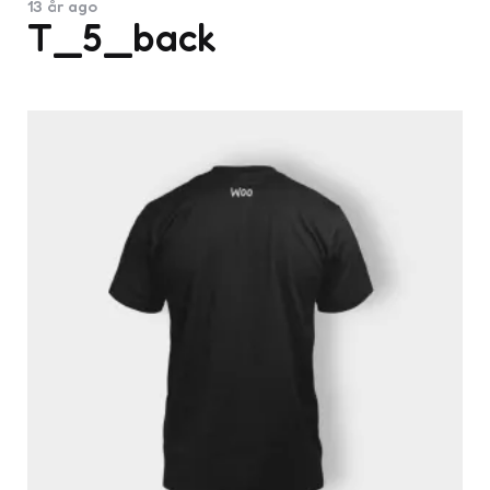
13 år ago
T_5_back