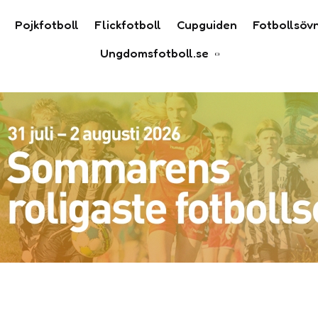
Pojkfotboll
Flickfotboll
Cupguiden
Fotbollsöv
Ungdomsfotboll.se