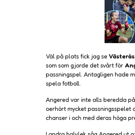
Väl på plats fick jag se
Västerås
som som gjorde det svårt för
Ang
passningspel. Antagligen hade ma
spela fotboll.
Angered var inte alls beredda på
oerhört mycket passningsspelet o
chanser i och med deras höga pres
I andra halvlek såg Angered ut att