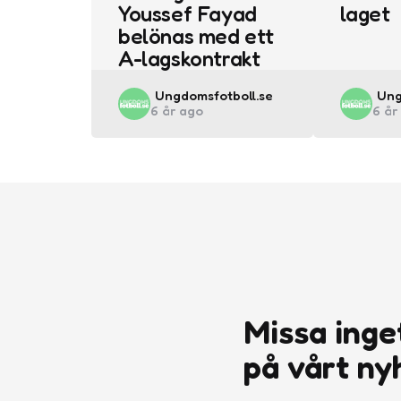
Youssef Fayad
laget
belönas med ett
A-lagskontrakt
Posted
Pos
Ungdomsfotboll.se
Ung
6 år ago
6 år
by
by
Missa inge
på vårt ny