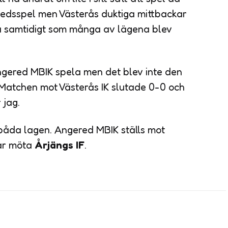
ledsspel men Västerås duktiga mittbackar
a samtidigt som många av lägena blev
ngered MBIK spela men det blev inte den
 Matchen mot Västerås IK slutade 0-0 och
 jag.
båda lagen. Angered MBIK ställs mot
får möta
Årjängs IF
.