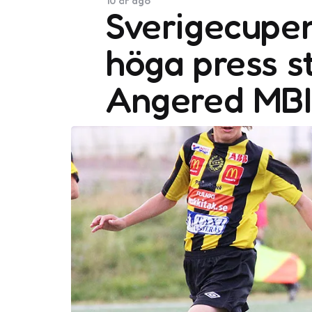
10 år ago
Sverigecupen
höga press st
Angered MB