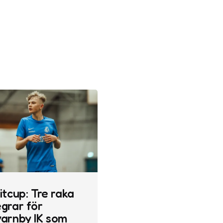
itcup: Tre raka
grar för
varnby IK som