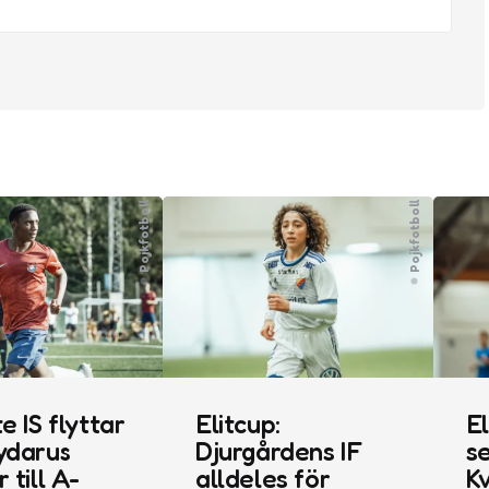
Pojkfotboll
Pojkfotboll
e IS flyttar
Elitcup:
El
ydarus
Djurgårdens IF
se
 till A-
alldeles för
K