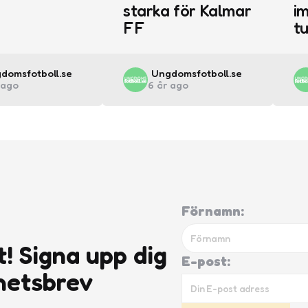
starka för Kalmar
im
FF
t
ted
Posted
domsfotboll.se
Ungdomsfotboll.se
 ago
6 år ago
by
Förnamn:
t! Signa upp dig
E-post:
hetsbrev