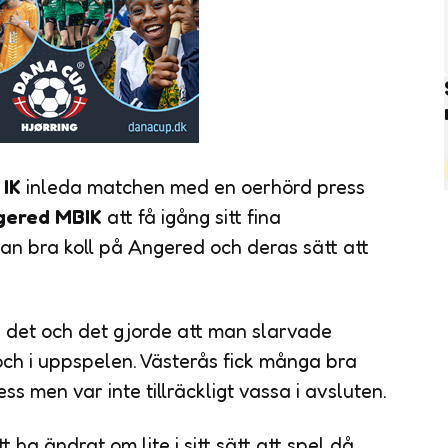
 IK
inleda matchen med en oerhörd press
ered MBIK
att få igång sitt fina
n bra koll på Angered och deras sätt att
 det och det gjorde att man slarvade
ch i uppspelen. Västerås fick många bra
s men var inte tillräckligt vassa i avsluten.
 ha ändrat om lite i sitt sätt att spel då