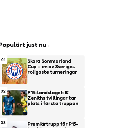
Populärt just nu
01
Skara Sommarland
Cup – en av Sveriges
roligaste turneringar
02
F15-landslaget: IK
Zeniths tvillingar tar
plats i första truppen
03
Premiärtrupp för P15-