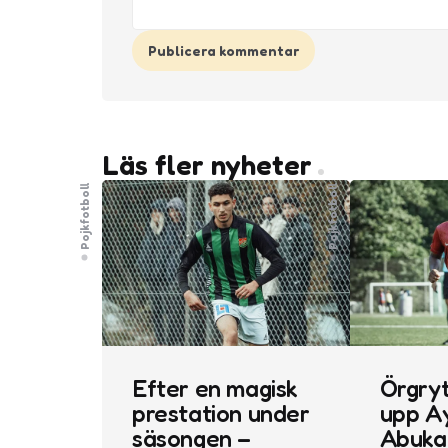
Läs fler nyheter
Pojkfotboll
Pojkfotboll
Efter en magisk
Örgryt
prestation under
upp A
säsongen –
Abukar