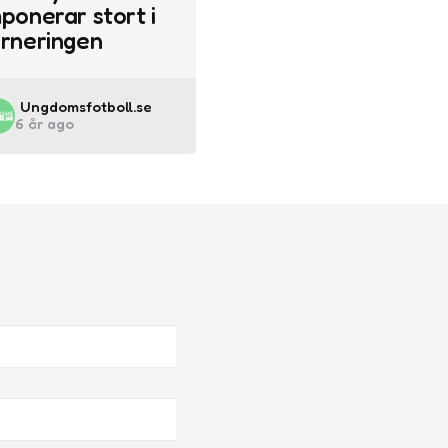
ponerar stort i
urneringen
Posted
Ungdomsfotboll.se
6 år ago
by