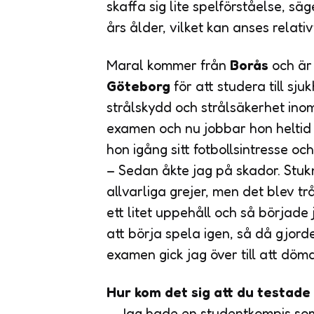
skaffa sig lite spelförståelse, sä
års ålder, vilket kan anses relativ
Maral kommer från
Borås
och är 
Göteborg
för att studera till sj
strålskydd och strålsäkerhet ino
examen och nu jobbar hon heltid 
hon igång sitt fotbollsintresse o
– Sedan åkte jag på skador. Stukn
allvarliga grejer, men det blev tr
ett litet uppehåll och så började
att börja spela igen, så då gjord
examen gick jag över till att döma
Hur kom det sig att du testad
– Jag hade en studentkompis som 