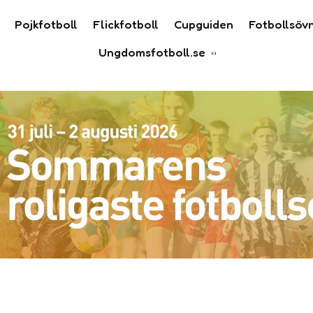
Pojkfotboll
Flickfotboll
Cupguiden
Fotbollsöv
Ungdomsfotboll.se