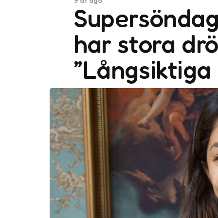
9 år ago
Supersöndag
har stora d
”Långsiktiga