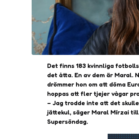
Det finns 183 kvinnliga fotboll
det åtta. En av dem är Maral. 
drömmer hon om att döma Euro
hoppas att fler tjejer vågar pr
– Jag trodde inte att det skulle
jättekul, säger Maral Mírzai ti
Supersöndag.