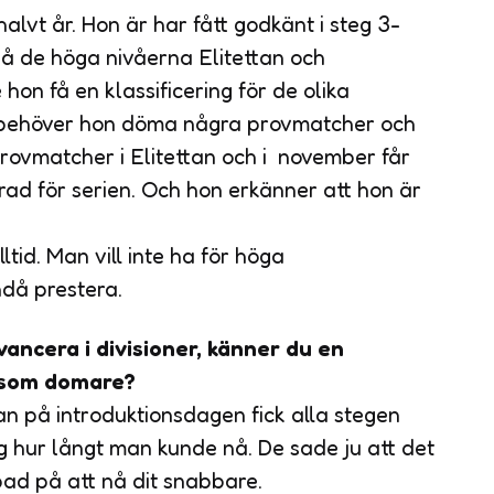
alvt år. Hon är har fått godkänt i steg 3-
å de höga nivåerna Elitettan och
on få en klassificering för de olika
rat behöver hon döma några provmatcher och
provmatcher i Elitettan och i november får
rad för serien. Och hon erkänner att hon är
lltid. Man vill inte ha för höga
ndå prestera.
vancera i divisioner, känner du en
n som domare?
man på introduktionsdagen fick alla stegen
g hur långt man kunde nå. De sade ju att det
pad på att nå dit snabbare.