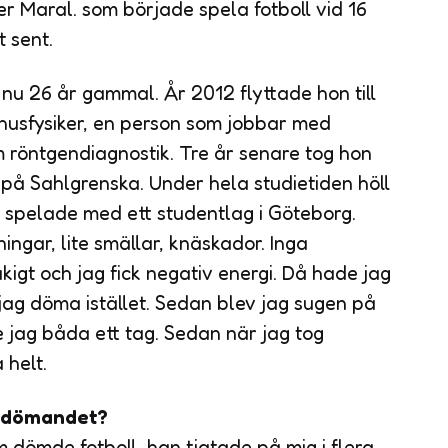
ger Maral. som började spela fotboll vid 16
t sent.
nu 26 år gammal. År 2012 flyttade hon till
ukhusfysiker, en person som jobbar med
m röntgendiagnostik. Tre år senare tog hon
på Sahlgrenska. Under hela studietiden höll
ch spelade med ett studentlag i Göteborg.
ingar, lite smällar, knäskador. Inga
åkigt och jag fick negativ energi. Då hade jag
 jag döma istället. Sedan blev jag sugen på
e jag båda ett tag. Sedan när jag tog
 helt.
e dömandet?
dömde fotboll, han tjatade på mig i flera