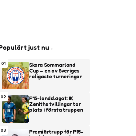
Populärt just nu
01
Skara Sommarland
Cup – en av Sveriges
roligaste turneringar
02
F15-landslaget: IK
Zeniths tvillingar tar
plats i första truppen
03
Premiärtrupp för P15-