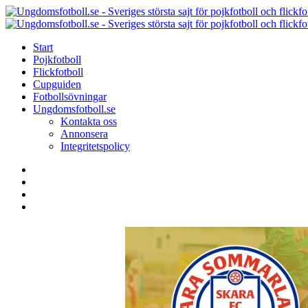
Menu
Search
Menu
Start
Pojkfotboll
Flickfotboll
Cupguiden
Fotbollsövningar
Ungdomsfotboll.se
Kontakta oss
Annonsera
Integritetspolicy
Search