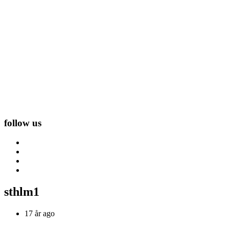
follow us
sthlm1
17 år ago