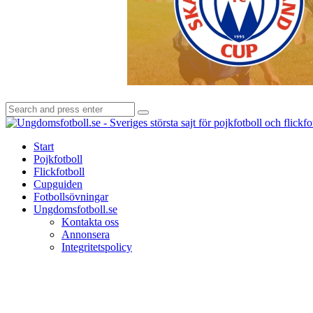
Search
Search
for:
Start
Pojkfotboll
Flickfotboll
Cupguiden
Fotbollsövningar
Ungdomsfotboll.se
Kontakta oss
Annonsera
Integritetspolicy