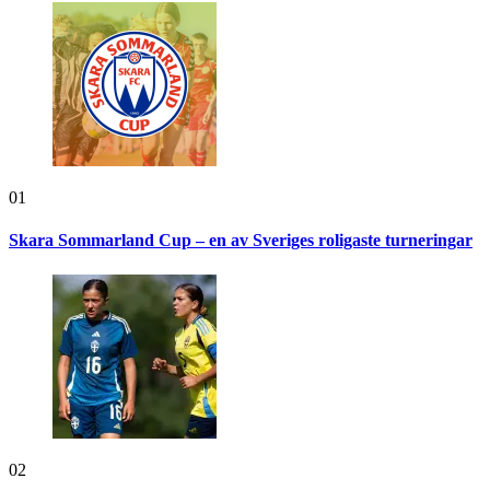
01
Skara Sommarland Cup – en av Sveriges roligaste turneringar
02