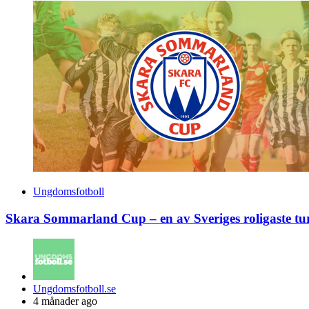
Ungdomsfotboll
Skara Sommarland Cup – en av Sveriges roligaste tu
Posted
Ungdomsfotboll.se
by
4 månader ago