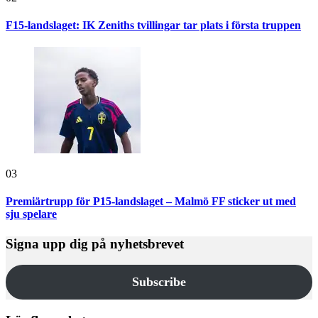
F15-landslaget: IK Zeniths tvillingar tar plats i första truppen
03
Premiärtrupp för P15-landslaget – Malmö FF sticker ut med
sju spelare
Signa upp dig på nyhetsbrevet
Subscribe