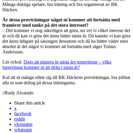
Många duktiga spelare, bra träning och bra organiserat av BK
Häcken.
Är dessa provträningar något ni kommer att fortsätta med
framöver med tanke på det stora intresset?
– Det kommer vi nog säkerligen att göra, nu vet vi vilket intresse det
är och då kan vi göra det ännu bättre nästa år. Då kanske vi kan göra
det ännu tidigare på säsongen dessutom och då ha bättre väder men
absolut är det något vi kommer att fortsätta med säger Tomas
Andersson.
Läs också:
Dags att planera in nästa års turneringar – vilka
turneringar kommer ni att delta i nästa år?
Kul att så många sökte sig till BK Häckens provträningar, bra jobbat
alla ni som deltog på dessa träningarna.
//Rudy Alvarado
Share
this article
x
facebook
reddit
vkontakte
whatsapp