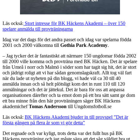
Läs också:
Stort intresse för BK Häckens Akademi – över 150
spelare anmälda till provträningarna
Idag var det dags för det andra passet och idag var spelarna födda
2001 och 2000 välkomna till
Gothia Park Academy
.
– Jag tycker det är fantastiskt att närmare 150 ungdomar födda 2002
till 2000 ville komma och provträna med BK Häcken. Det är spelare
från Umeå i norr och Malmö i söder som har tagit sig hit, det är stort
och jädrigt roligt att vi har sådan genomslagskraft. Allt tog väl fart
när du lade ut nyheten på din blogg, vi hade väl ca 30 till 40
anmälda innan och så helt plötsligt kom det in runt 110 till 120
anmälningar och det är jättekul. Det är bara för oss att anpassa
organisationen därefter och ta emot dom på ett bra sätt samt ge dom
ett bra minne från den här provträningen säger BK Häckens
akademichef
Tomas Andersson
till Ungdomsfotboll.se
Läs också:
BK Häckens Akademi bjuder in till provspel ”Det är
första gången på flera år som vi gör detta”
Det regnade och var kyligt, trots detta var det fullt hus på BK
Häckens provträning och jag måste säga att det såg väldigt bra ut.