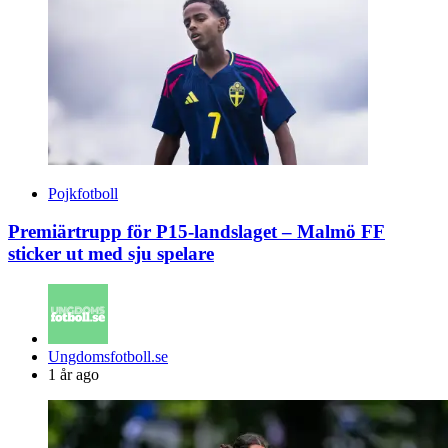
Pojkfotboll
Premiärtrupp för P15-landslaget – Malmö FF
sticker ut med sju spelare
Posted
Ungdomsfotboll.se
by
1 år ago