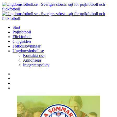
Menu
Search
Menu
U
-
S
Start
s
Pojkfotboll
s
Flickfotboll
f
Cupguiden
p
Fotbollsövningar
o
Ungdomsfotboll.se
f
Kontakta oss
Annonsera
Integritetspolicy
Search