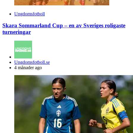
Ungdomsfotboll
Skara Sommarland Cup – en av Sveriges roligaste
turneringar
Posted
Ungdomsfotboll.se
by
4 månader ago