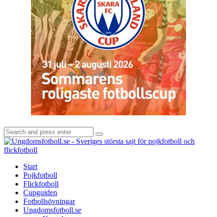
Search
Search
for:
U
-
S
Start
s
Pojkfotboll
s
Flickfotboll
f
Cupguiden
p
Fotbollsövningar
o
Ungdomsfotboll.se
f