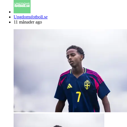
Posted
Ungdomsfotboll.se
by
11 månader ago