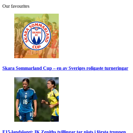
Our favourites
Skara Sommarland Cup – en av Sveriges roligaste turneringar
F15-landslaget: IK Zeniths tvillingar tar plats i första truppen