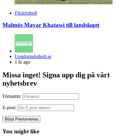
Flickfotboll
Malmös Mayar Khatawi till landslaget
Posted
Ungdomsfotboll.se
by
1 år ago
Missa inget! Signa upp dig på vårt
nyhetsbrev
Förnamn:
E-post:
You might like