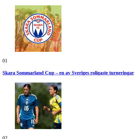
01
Skara Sommarland Cup – en av Sveriges roligaste turneringar
02