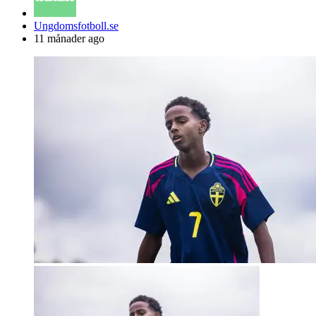
Posted
Ungdomsfotboll.se
by
11 månader ago