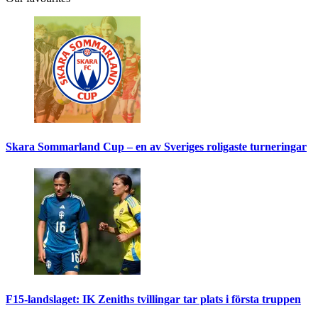
Skara Sommarland Cup – en av Sveriges roligaste turneringar
F15-landslaget: IK Zeniths tvillingar tar plats i första truppen