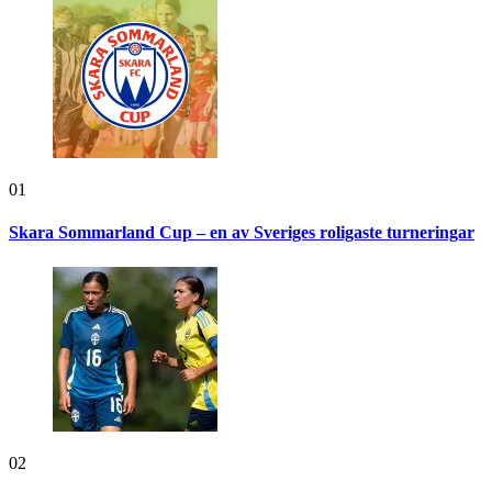
01
Skara Sommarland Cup – en av Sveriges roligaste turneringar
02