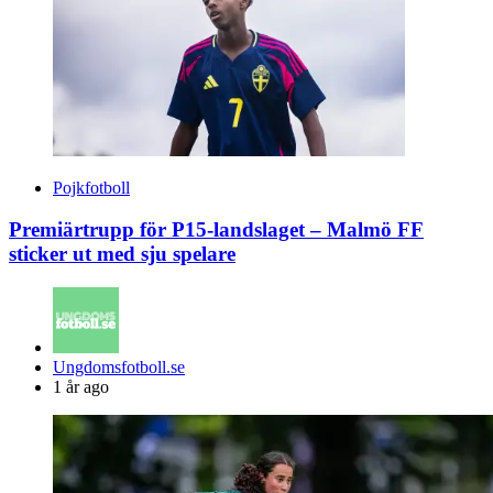
Pojkfotboll
Premiärtrupp för P15-landslaget – Malmö FF
sticker ut med sju spelare
Posted
Ungdomsfotboll.se
by
1 år ago