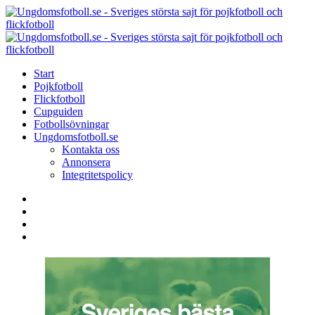
Menu
Search
Menu
U
-
S
Start
s
Pojkfotboll
s
Flickfotboll
f
Cupguiden
p
Fotbollsövningar
o
Ungdomsfotboll.se
f
Kontakta oss
Annonsera
Integritetspolicy
Search