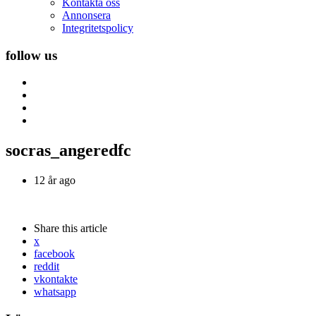
Kontakta oss
Annonsera
Integritetspolicy
follow us
socras_angeredfc
12 år ago
Share
this article
x
facebook
reddit
vkontakte
whatsapp