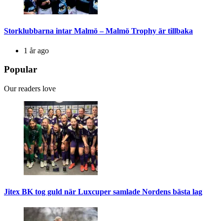
Storklubbarna intar Malmö – Malmö Trophy är tillbaka
1 år ago
Popular
Our readers love
Jitex BK tog guld när Luxcuper samlade Nordens bästa lag