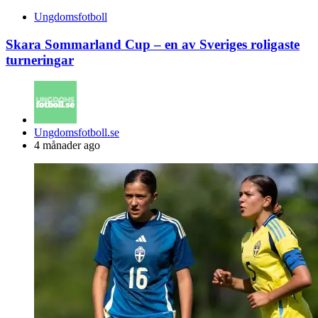
Ungdomsfotboll
Skara Sommarland Cup – en av Sveriges roligaste
turneringar
Posted
Ungdomsfotboll.se
by
4 månader ago