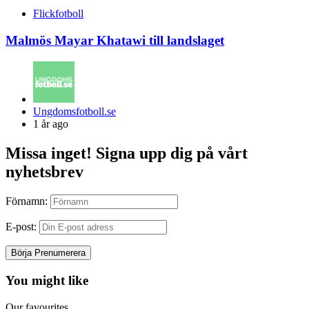
Flickfotboll
Malmös Mayar Khatawi till landslaget
Posted
Ungdomsfotboll.se
by
1 år ago
Missa inget! Signa upp dig på vårt
nyhetsbrev
Förnamn:
E-post:
You might like
Our favourites