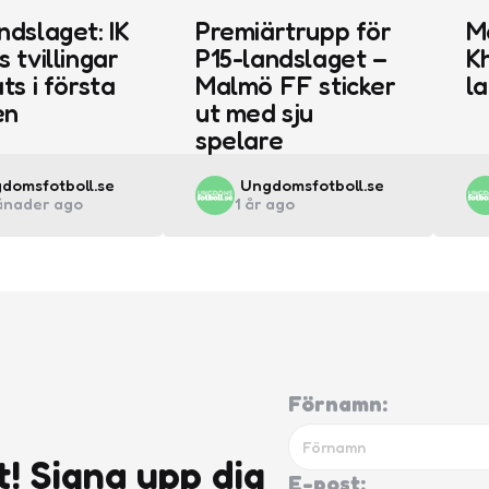
ndslaget: IK
Premiärtrupp för
M
s tvillingar
P15-landslaget –
Kh
ts i första
Malmö FF sticker
l
en
ut med sju
spelare
ted
Posted
domsfotboll.se
Ungdomsfotboll.se
ånader ago
1 år ago
by
Förnamn:
t! Signa upp dig
E-post: