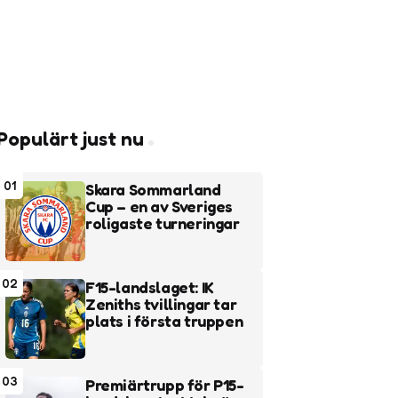
Populärt just nu
01
Skara Sommarland
Cup – en av Sveriges
roligaste turneringar
02
F15-landslaget: IK
Zeniths tvillingar tar
plats i första truppen
03
Premiärtrupp för P15-