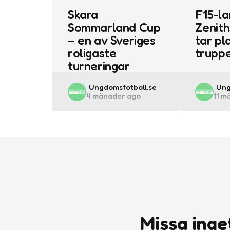
Skara
F15-la
Sommarland Cup
Zenith
– en av Sveriges
tar pla
roligaste
trupp
turneringar
Posted
Pos
Ungdomsfotboll.se
Ung
4 månader ago
11 m
by
by
Missa inge