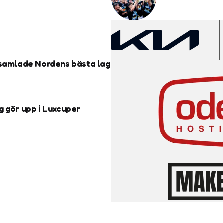
 samlade Nordens bästa lag
g gör upp i Luxcuper