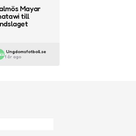
almös Mayar
atawi till
andslaget
Posted
Ungdomsfotboll.se
1 år ago
by