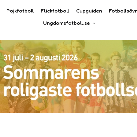
Pojkfotboll
Flickfotboll
Cupguiden
Fotbollsöv
Ungdomsfotboll.se