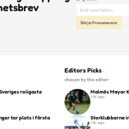
hetsbrev
Editors Picks
chosen by the editor
Sveriges roligaste
Malmös Mayar Kh
1 år ago
ngar tar plats i första
Storklubbarna i
1 år ago