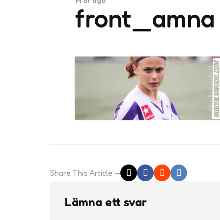
14 år ago
front_amna
Share
This Article
Lämna ett svar