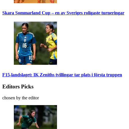
Skara Sommarland Cup – en av Sveriges roligaste turneringar
F15-landslaget: IK Zeniths tvillingar tar plats i första truppen
Editors Picks
chosen by the editor