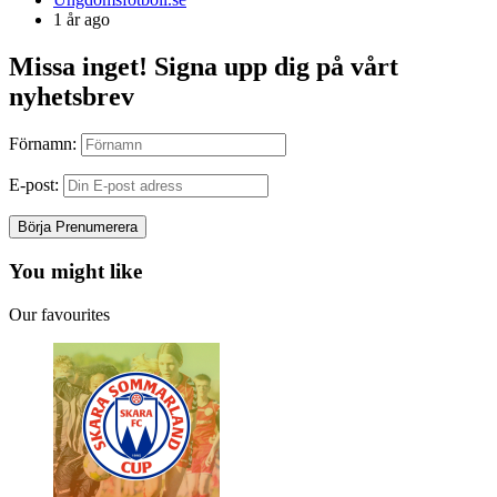
by
1 år ago
Missa inget! Signa upp dig på vårt
nyhetsbrev
Förnamn:
E-post:
You might like
Our favourites