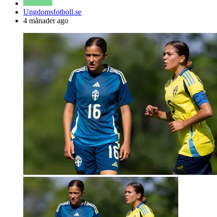
Posted
Ungdomsfotboll.se
by
4 månader ago