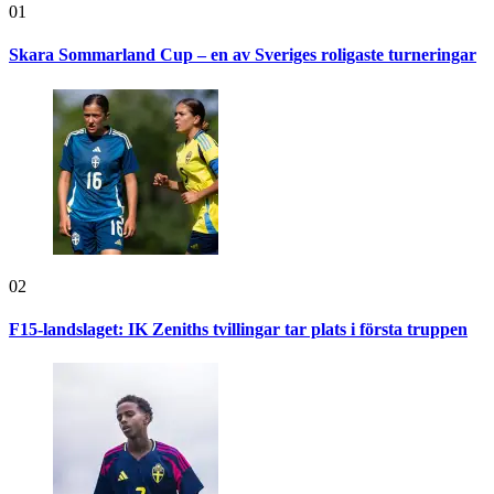
01
Skara Sommarland Cup – en av Sveriges roligaste turneringar
02
F15-landslaget: IK Zeniths tvillingar tar plats i första truppen