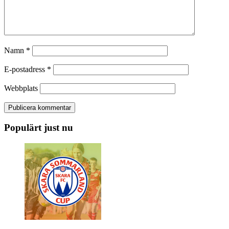
Namn
*
E-postadress
*
Webbplats
Populärt just nu