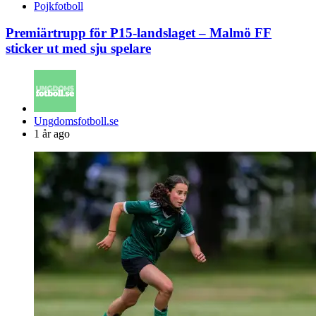
Pojkfotboll
Premiärtrupp för P15-landslaget – Malmö FF
sticker ut med sju spelare
Posted
Ungdomsfotboll.se
by
1 år ago