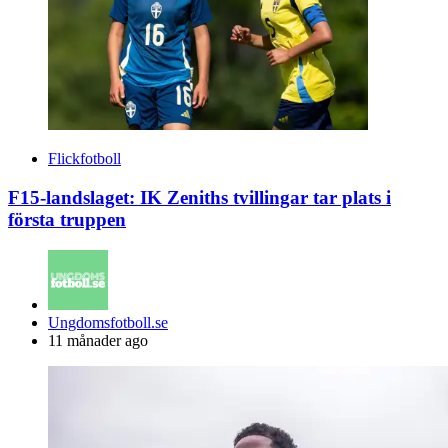
Flickfotboll
F15-landslaget: IK Zeniths tvillingar tar plats i
första truppen
Posted
Ungdomsfotboll.se
by
11 månader ago