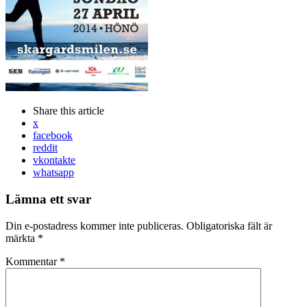
Share
this article
x
facebook
reddit
vkontakte
whatsapp
Lämna ett svar
Din e-postadress kommer inte publiceras.
Obligatoriska fält är
märkta
*
Kommentar
*