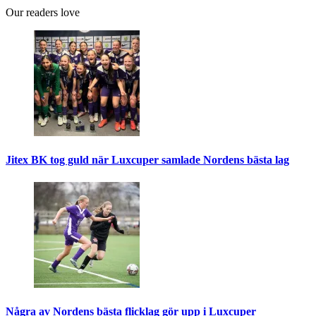
Our readers love
Jitex BK tog guld när Luxcuper samlade Nordens bästa lag
Några av Nordens bästa flicklag gör upp i Luxcuper