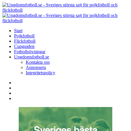
Menu
Search
Menu
U
-
S
Start
s
Pojkfotboll
s
Flickfotboll
f
Cupguiden
p
Fotbollsövningar
o
Ungdomsfotboll.se
f
Kontakta oss
Annonsera
Integritetspolicy
Search