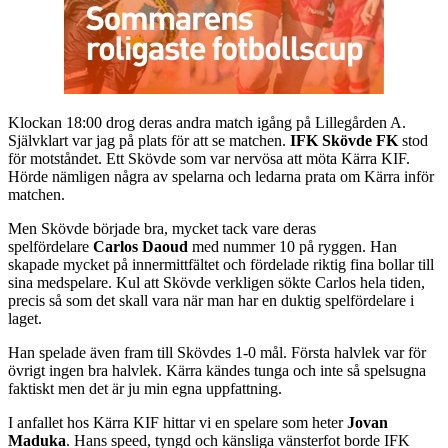
Klockan 18:00 drog deras andra match igång på Lillegården A.
Självklart var jag på plats för att se matchen.
IFK Skövde FK
stod
för motståndet. Ett Skövde som var nervösa att möta Kärra KIF.
Hörde nämligen några av spelarna och ledarna prata om Kärra inför
matchen.
Men Skövde började bra, mycket tack vare deras
spelfördelare
Carlos Daoud
med nummer 10 på ryggen. Han
skapade mycket på innermittfältet och fördelade riktig fina bollar till
sina medspelare. Kul att Skövde verkligen sökte Carlos hela tiden,
precis så som det skall vara när man har en duktig spelfördelare i
laget.
Han spelade även fram till Skövdes 1-0 mål. Första halvlek var för
övrigt ingen bra halvlek. Kärra kändes tunga och inte så spelsugna
faktiskt men det är ju min egna uppfattning.
I anfallet hos Kärra KIF hittar vi en spelare som heter
Jovan
Maduka
. Hans speed, tyngd och känsliga vänsterfot borde IFK