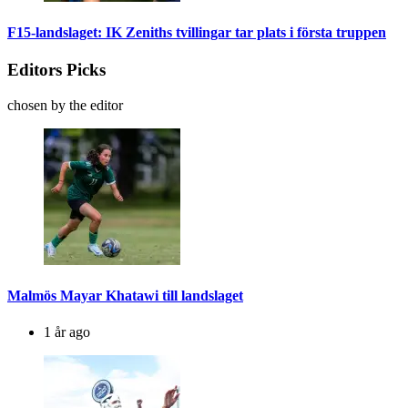
F15-landslaget: IK Zeniths tvillingar tar plats i första truppen
Editors Picks
chosen by the editor
Malmös Mayar Khatawi till landslaget
1 år ago