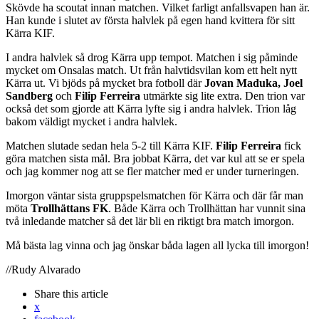
Skövde ha scoutat innan matchen. Vilket farligt anfallsvapen han är.
Han kunde i slutet av första halvlek på egen hand kvittera för sitt
Kärra KIF.
I andra halvlek så drog Kärra upp tempot. Matchen i sig påminde
mycket om Onsalas match. Ut från halvtidsvilan kom ett helt nytt
Kärra ut. Vi bjöds på mycket bra fotboll där
Jovan Maduka, Joel
Sandberg
och
Filip Ferreira
utmärkte sig lite extra. Den trion var
också det som gjorde att Kärra lyfte sig i andra halvlek. Trion låg
bakom väldigt mycket i andra halvlek.
Matchen slutade sedan hela 5-2 till Kärra KIF.
Filip Ferreira
fick
göra matchen sista mål. Bra jobbat Kärra, det var kul att se er spela
och jag kommer nog att se fler matcher med er under turneringen.
Imorgon väntar sista gruppspelsmatchen för Kärra och där får man
möta
Trollhättans FK
. Både Kärra och Trollhättan har vunnit sina
två inledande matcher så det lär bli en riktigt bra match imorgon.
Må bästa lag vinna och jag önskar båda lagen all lycka till imorgon!
//Rudy Alvarado
Share
this article
x