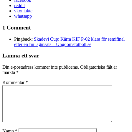
facebook
reddit
vkontakte
whatsapp
1 Comment
Pingback:
Skadevi Cup: Kärra KIF P-02 klara för semifinal
efter en fin laginsats – Ungdomsfotboll.se
Lämna ett svar
Din e-postadress kommer inte publiceras.
Obligatoriska fält är
märkta
*
Kommentar
*
Namn
*