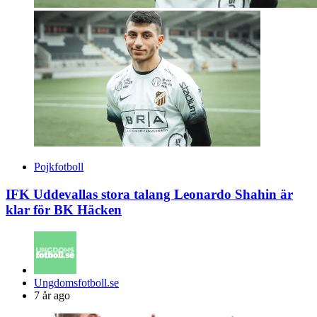
Pojkfotboll
IFK Uddevallas stora talang Leonardo Shahin är
klar för BK Häcken
Posted
Ungdomsfotboll.se
by
7 år ago