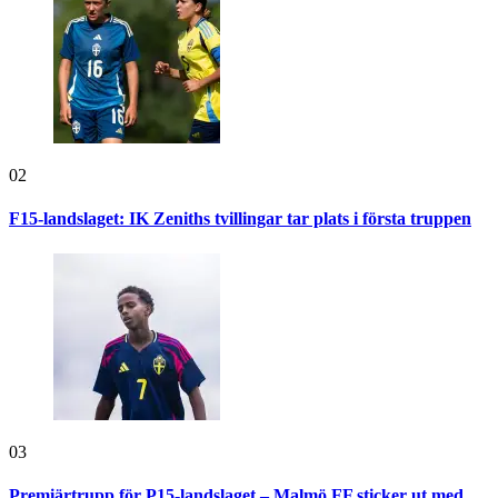
02
F15-landslaget: IK Zeniths tvillingar tar plats i första truppen
03
Premiärtrupp för P15-landslaget – Malmö FF sticker ut med