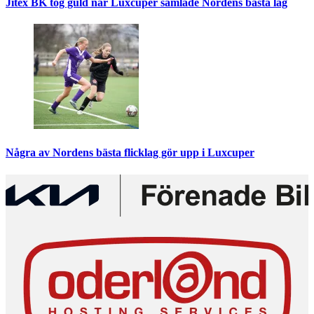
Jitex BK tog guld när Luxcuper samlade Nordens bästa lag
Några av Nordens bästa flicklag gör upp i Luxcuper