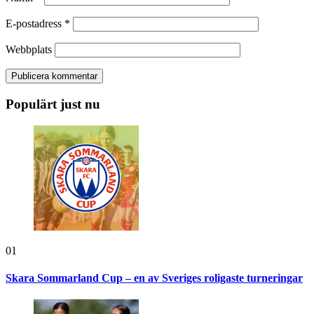
E-postadress
*
Webbplats
Populärt just nu
01
Skara Sommarland Cup – en av Sveriges roligaste turneringar