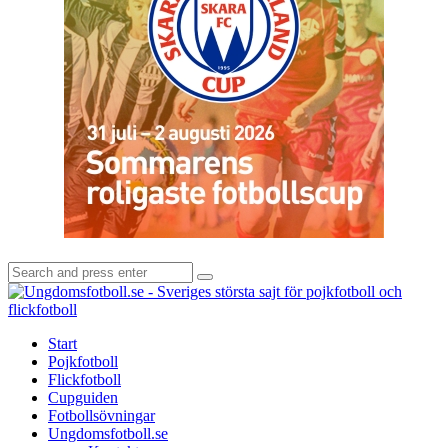
Search
Search
for:
U
-
S
Start
s
Pojkfotboll
s
Flickfotboll
f
Cupguiden
p
Fotbollsövningar
o
Ungdomsfotboll.se
f