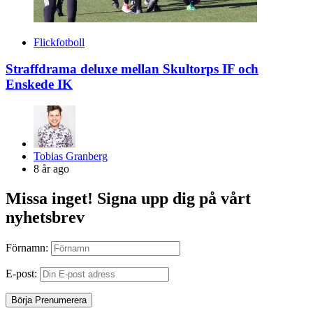
Flickfotboll
Straffdrama deluxe mellan Skultorps IF och
Enskede IK
Posted
Tobias Granberg
by
8 år ago
Missa inget! Signa upp dig på vårt
nyhetsbrev
Förnamn:
E-post: