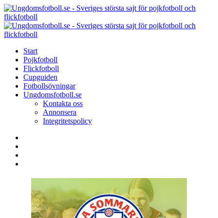
Menu
Search
Menu
U
-
S
Start
s
Pojkfotboll
s
Flickfotboll
f
Cupguiden
p
Fotbollsövningar
o
Ungdomsfotboll.se
f
Kontakta oss
Annonsera
Integritetspolicy
Search