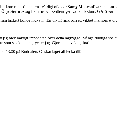
Man kom runt på kanterna väldigt ofta där
Samy Maarouf
var en dom s
 Örje Sernros
sig framme och kvitteringen var ett faktum. GAIS var ti
kman
läckert kunde nicka in. En viktig nick och ett viktigt mål som gjor
att jag blev väldigt imponerad över detta lagbygge. Många duktiga spela
re som stack ut idag tycker jag. Gjorde det väldigt bra!
 kl 13:00 på Ruddalen. Önskar laget all lycka till!