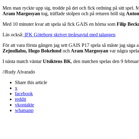
Men man ryckte upp sig, trodde på det och fick ordning på sitt spel. 
Aram Margosyan
tog, träffade stolpen och på returen höll sig
Anton
Med 10 minuter kvar att spela så fick GAIS en hörna som
Filip Bec
Läs också:
IFK Göteborg skriver treårsavtal med talangen
För att vara första gången jag sett GAIS P17 spela så måste jag säga 
Zejnullahu, Hugo Bokelund
och
Aram Margosyan
var några spela
I nästa match väntar
Utsiktens BK
, den matchen spelas den 9 februari
//Rudy Alvarado
Share
this article
x
facebook
reddit
vkontakte
whatsapp