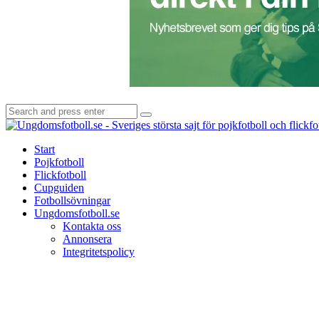
Search
Search
for:
Start
Pojkfotboll
Flickfotboll
Cupguiden
Fotbollsövningar
Ungdomsfotboll.se
Kontakta oss
Annonsera
Integritetspolicy