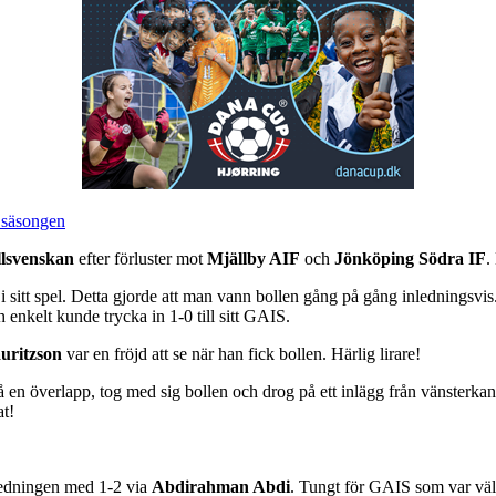
r säsongen
llsvenskan
efter förluster mot
Mjällby AIF
och
Jönköping Södra IF
.
 sitt spel. Detta gjorde att man vann bollen gång på gång inledningsvis
 enkelt kunde trycka in 1-0 till sitt GAIS.
uritzson
var en fröjd att se när han fick bollen. Härlig lirare!
 en överlapp, tog med sig bollen och drog på ett inlägg från vänsterkante
at!
ledningen med 1-2 via
Abdirahman Abdi
. Tungt för GAIS som var väld