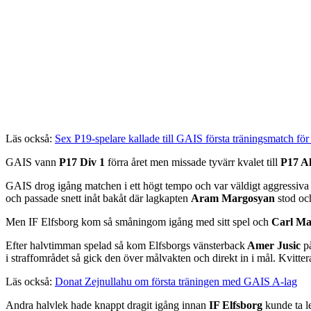
Läs också:
Sex P19-spelare kallade till GAIS första träningsmatch fö
GAIS vann
P17 Div 1
förra året men missade tyvärr kvalet till
P17 A
GAIS drog igång matchen i ett högt tempo och var väldigt aggressiva i
och passade snett inåt bakåt där lagkapten
Aram Margosyan
stod och
Men IF Elfsborg kom så småningom igång med sitt spel och
Carl Ma
Efter halvtimman spelad så kom Elfsborgs vänsterback
Amer Jusic
på
i straffområdet så gick den över målvakten och direkt in i mål. Kvitter
Läs också:
Donat Zejnullahu om första träningen med GAIS A-lag
Andra halvlek hade knappt dragit igång innan
IF Elfsborg
kunde ta 