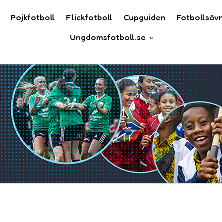
Pojkfotboll
Flickfotboll
Cupguiden
Fotbollsöv
Ungdomsfotboll.se