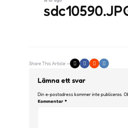
18 år ago
sdc10590.JP
Share
This Article
Lämna ett svar
Din e-postadress kommer inte publiceras.
Ob
Kommentar
*