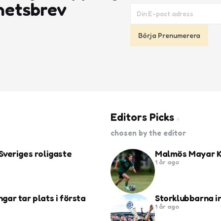
hetsbrev
Editors Picks
chosen by the editor
Sveriges roligaste
Malmös Mayar Kh
1 år ago
ngar tar plats i första
Storklubbarna i
1 år ago