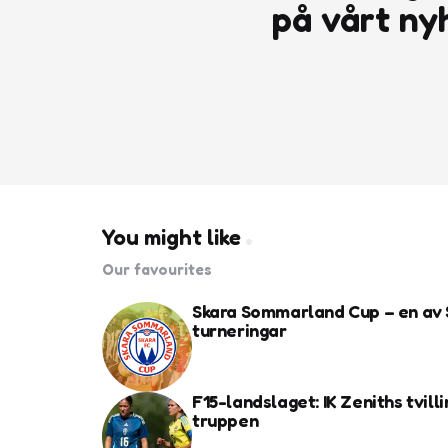
på vårt ny
You might like
Our favourites
Skara Sommarland Cup – en av 
turneringar
F15-landslaget: IK Zeniths tvilli
truppen