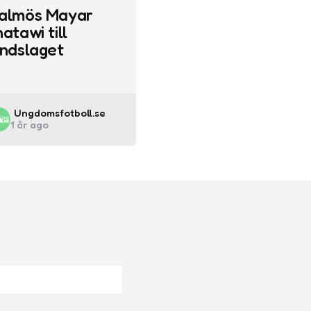
almös Mayar
atawi till
andslaget
Posted
Ungdomsfotboll.se
1 år ago
by