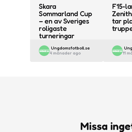
Skara
F15-la
Sommarland Cup
Zenith
– en av Sveriges
tar pla
roligaste
trupp
turneringar
Posted
Pos
Ungdomsfotboll.se
Ung
4 månader ago
11 m
by
by
Missa inge