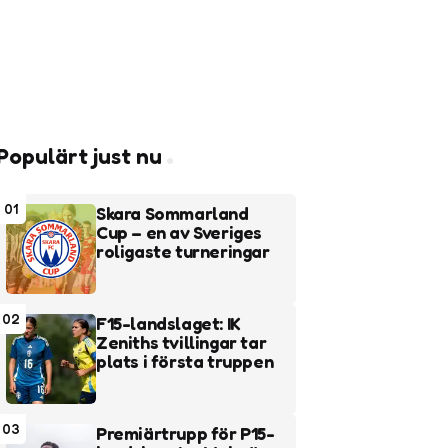
Populärt just nu
01
Skara Sommarland
Cup – en av Sveriges
roligaste turneringar
02
F15-landslaget: IK
Zeniths tvillingar tar
plats i första truppen
03
Premiärtrupp för P15-