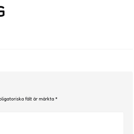
G
ligatoriska fält är märkta
*