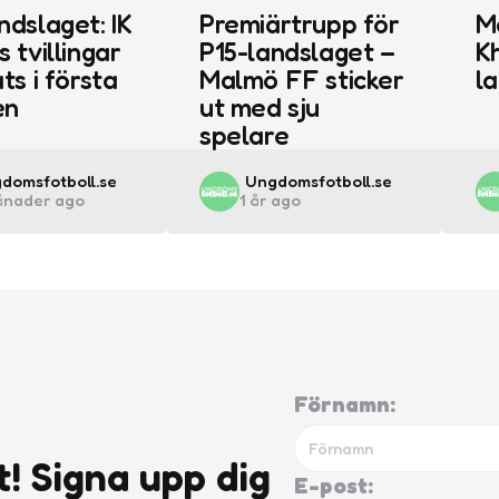
ndslaget: IK
Premiärtrupp för
M
s tvillingar
P15-landslaget –
Kh
ts i första
Malmö FF sticker
l
en
ut med sju
spelare
ted
Posted
domsfotboll.se
Ungdomsfotboll.se
ånader ago
1 år ago
by
Förnamn:
t! Signa upp dig
E-post: