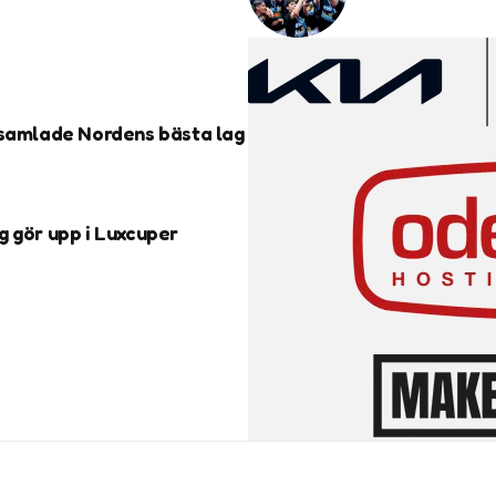
 samlade Nordens bästa lag
g gör upp i Luxcuper