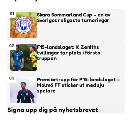
01
Skara Sommarland Cup – en av
Sveriges roligaste turneringar
02
F15-landslaget: IK Zeniths
tvillingar tar plats i första
truppen
03
Premiärtrupp för P15-landslaget –
Malmö FF sticker ut med sju
spelare
Signa upp dig på nyhetsbrevet
Subscribe