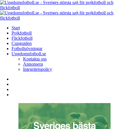
Menu
Search
Menu
Start
Pojkfotboll
Flickfotboll
Cupguiden
Fotbollsövningar
Ungdomsfotboll.se
Kontakta oss
Annonsera
Integritetspolicy
Search