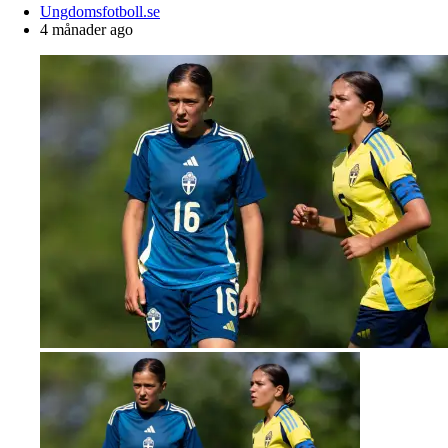
Posted
Ungdomsfotboll.se
by
4 månader ago