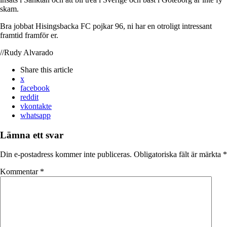
skam.
Bra jobbat Hisingsbacka FC pojkar 96, ni har en otroligt intressant
framtid framför er.
//Rudy Alvarado
Share
this article
x
facebook
reddit
vkontakte
whatsapp
Lämna ett svar
Din e-postadress kommer inte publiceras.
Obligatoriska fält är märkta
*
Kommentar
*