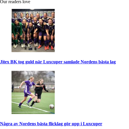
Our readers love
Jitex BK tog guld när Luxcuper samlade Nordens bästa lag
Några av Nordens bästa flicklag gör upp i Luxcuper