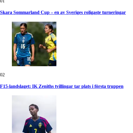
01
Skara Sommarland Cup – en av Sveriges roligaste turneringar
02
F15-landslaget: IK Zeniths tvillingar tar plats i första truppen