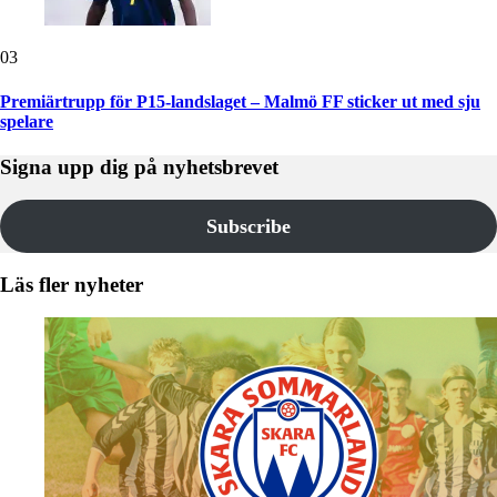
03
Premiärtrupp för P15-landslaget – Malmö FF sticker ut med sju
spelare
Signa upp dig på nyhetsbrevet
Subscribe
Läs fler nyheter