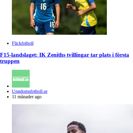
Flickfotboll
F15-landslaget: IK Zeniths tvillingar tar plats i första
truppen
Posted
Ungdomsfotboll.se
by
11 månader ago