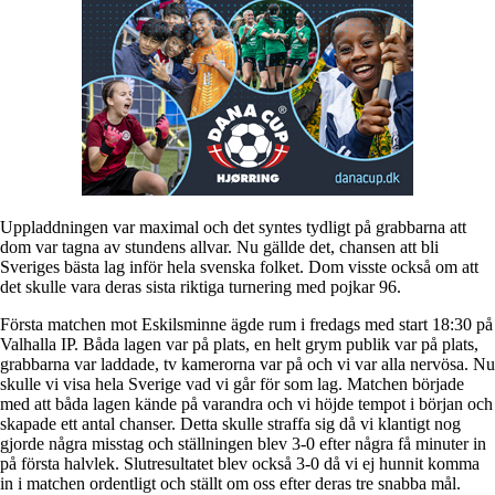
Uppladdningen var maximal och det syntes tydligt på grabbarna att
dom var tagna av stundens allvar. Nu gällde det, chansen att bli
Sveriges bästa lag inför hela svenska folket. Dom visste också om att
det skulle vara deras sista riktiga turnering med pojkar 96.
Första matchen mot Eskilsminne ägde rum i fredags med start 18:30 på
Valhalla IP. Båda lagen var på plats, en helt grym publik var på plats,
grabbarna var laddade, tv kamerorna var på och vi var alla nervösa. Nu
skulle vi visa hela Sverige vad vi går för som lag. Matchen började
med att båda lagen kände på varandra och vi höjde tempot i början och
skapade ett antal chanser. Detta skulle straffa sig då vi klantigt nog
gjorde några misstag och ställningen blev 3-0 efter några få minuter in
på första halvlek. Slutresultatet blev också 3-0 då vi ej hunnit komma
in i matchen ordentligt och ställt om oss efter deras tre snabba mål.