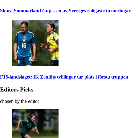
Skara Sommarland Cup – en av Sveriges roligaste turneringar
F15-landslaget: IK Zeniths tvillingar tar plats i första truppen
Editors Picks
chosen by the editor