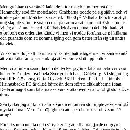
Men grabbarna var ändå laddade inför match nummer två där
Hammarby stod för motståndet. Grabbarna trodde på sig själva och vi
trodde på dom. Matchen startade kl 08:00 på Valhalla IP och konstigt
nog släppte vi in tre snabba mål på samma sätt som mot Eskilsminne.
Vi låg alltså under med 3-0 i halvlek även denna match. Nu hade vi
gjort bort oss ordentligt kände vi men vi trodde fortfarande på killarna
och pushade dom att komma igång och göra bättre ifrån sig till andra
halvlek.
Vi ska inte dölja att Hammarby var det bättre laget men vi kände ändå
att våra killar är såpass duktiga att vi borde stått upp bättre.
Men vi är inte missnöjda och det tycker jag inte killarna behöver vara
heller. Vi är blev trea i hela Sverige och bäst i Göteborg. Vi slog ut lag
som IFK Göteborg, Gais, Öis och BK Häcken i final. Lilla klubben
Hisingsbacka FC är alltså bättre än dom största elitklubbarna i stan.
Detta är något som killarna ska vara stolta över, vi är otroligt stolta över
dom.
Sen tycker jag att killarna fick vara med om en stor upplevelse som slår
mycket annat. Vem får möjligheten att spela i direktsänd tv som 15
åring?
För att sammanfatta detta så tycker jag att killarna gjorde en grym
insats i Sanktan och att bli trea i Sverige och bäst i Göteborg är inte fy