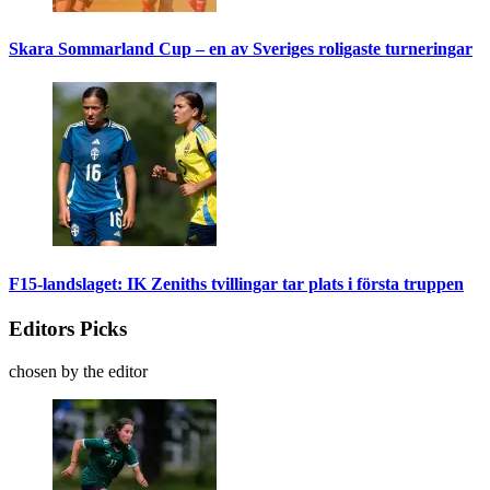
Skara Sommarland Cup – en av Sveriges roligaste turneringar
F15-landslaget: IK Zeniths tvillingar tar plats i första truppen
Editors Picks
chosen by the editor