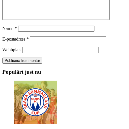
Namn
*
E-postadress
*
Webbplats
Populärt just nu