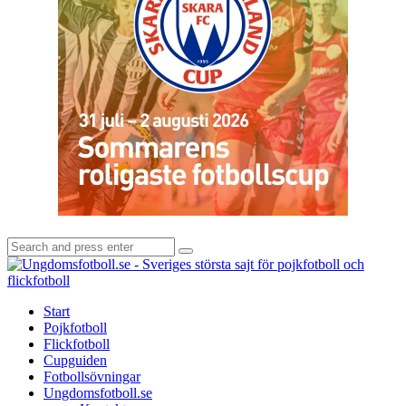
Search
Search
for:
U
-
S
Start
s
Pojkfotboll
s
Flickfotboll
f
Cupguiden
p
Fotbollsövningar
o
Ungdomsfotboll.se
f