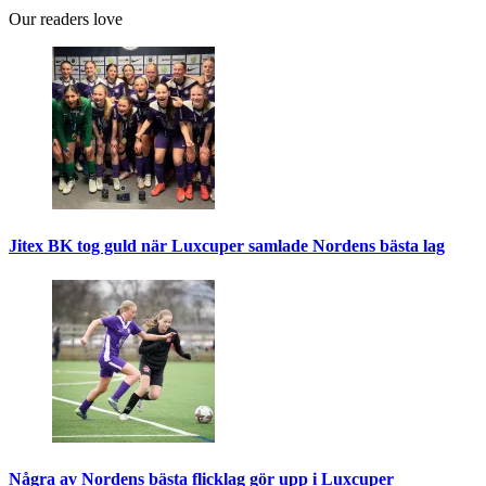
Our readers love
Jitex BK tog guld när Luxcuper samlade Nordens bästa lag
Några av Nordens bästa flicklag gör upp i Luxcuper