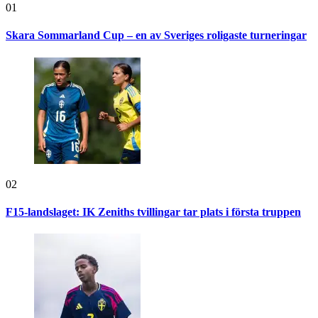
01
Skara Sommarland Cup – en av Sveriges roligaste turneringar
02
F15-landslaget: IK Zeniths tvillingar tar plats i första truppen