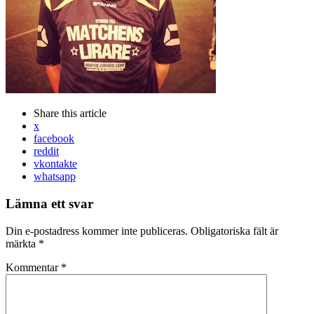
Share
this article
x
facebook
reddit
vkontakte
whatsapp
Lämna ett svar
Din e-postadress kommer inte publiceras.
Obligatoriska fält är
märkta
*
Kommentar
*