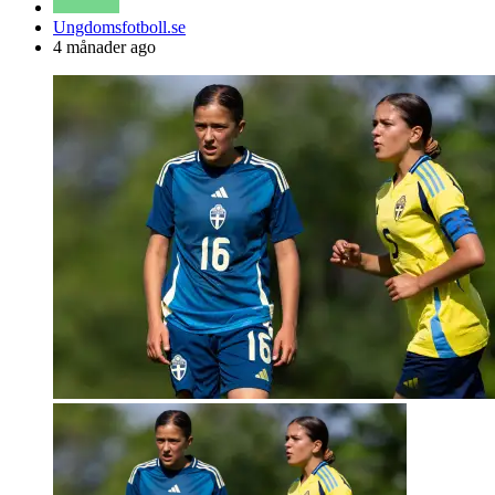
Posted
Ungdomsfotboll.se
by
4 månader ago