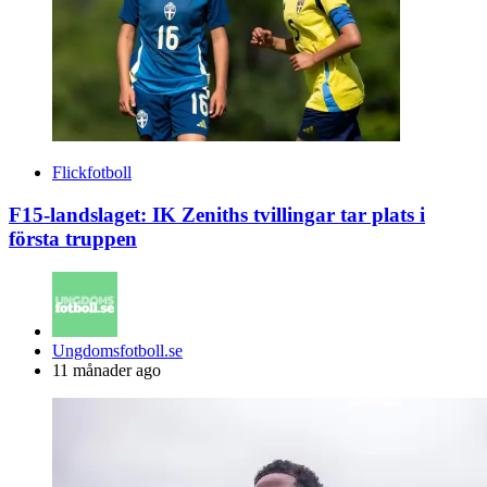
Flickfotboll
F15-landslaget: IK Zeniths tvillingar tar plats i
första truppen
Posted
Ungdomsfotboll.se
by
11 månader ago