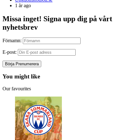
by
1 år ago
Missa inget! Signa upp dig på vårt
nyhetsbrev
Förnamn:
E-post:
You might like
Our favourites