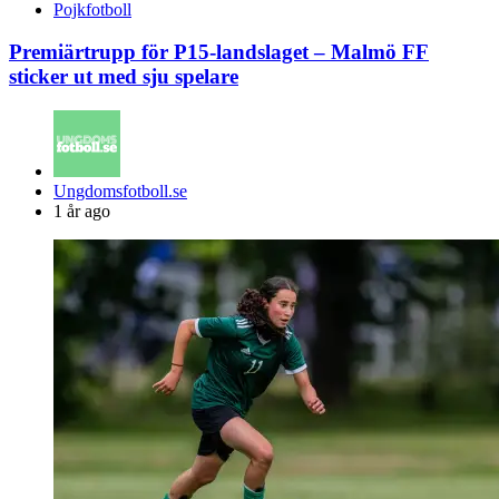
Pojkfotboll
Premiärtrupp för P15-landslaget – Malmö FF
sticker ut med sju spelare
Posted
Ungdomsfotboll.se
by
1 år ago