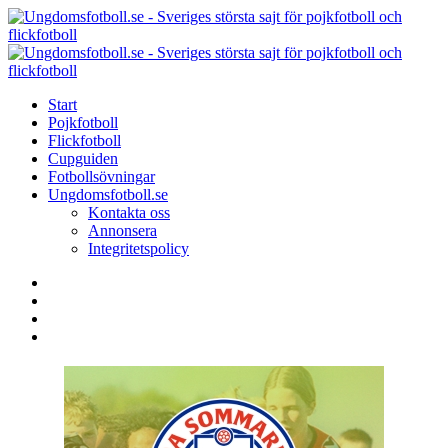
Menu
Search
Menu
U
-
S
Start
s
Pojkfotboll
s
Flickfotboll
f
Cupguiden
p
Fotbollsövningar
o
Ungdomsfotboll.se
f
Kontakta oss
Annonsera
Integritetspolicy
Search