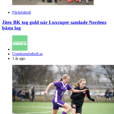
Flickfotboll
Jitex BK tog guld när Luxcuper samlade Nordens
bästa lag
Posted
Ungdomsfotboll.se
by
1 år ago