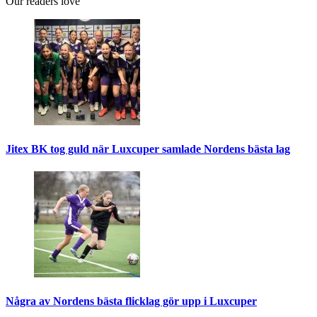
Our readers love
Jitex BK tog guld när Luxcuper samlade Nordens bästa lag
Några av Nordens bästa flicklag gör upp i Luxcuper