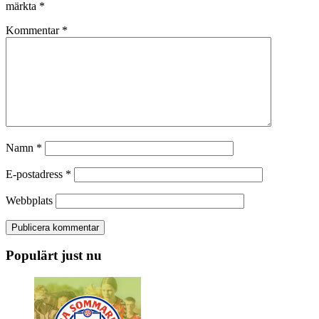
märkta
*
Kommentar
*
Namn
*
E-postadress
*
Webbplats
Populärt just nu