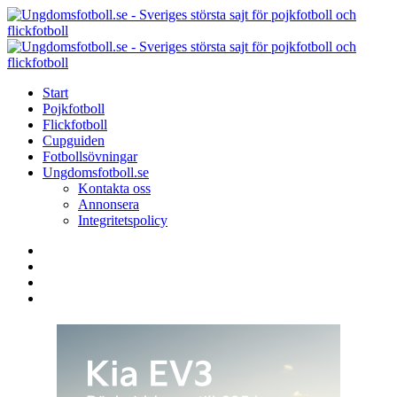
Menu
Search
Menu
U
-
S
Start
s
Pojkfotboll
s
Flickfotboll
f
Cupguiden
p
Fotbollsövningar
o
Ungdomsfotboll.se
f
Kontakta oss
Annonsera
Integritetspolicy
Search