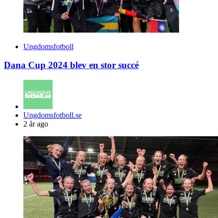
Ungdomsfotboll
Dana Cup 2024 blev en stor succé
Posted
Ungdomsfotboll.se
by
2 år ago