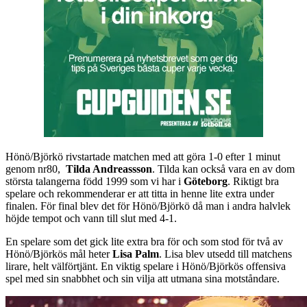
Hönö/Björkö rivstartade matchen med att göra 1-0 efter 1 minut
genom nr80,
Tilda Andreassson
. Tilda kan också vara en av dom
största talangerna född 1999 som vi har i
Göteborg
. Riktigt bra
spelare och rekommenderar er att titta in henne lite extra under
finalen. För final blev det för Hönö/Björkö då man i andra halvlek
höjde tempot och vann till slut med 4-1.
En spelare som det gick lite extra bra för och som stod för två av
Hönö/Björkös mål heter
Lisa Palm
. Lisa blev utsedd till matchens
lirare, helt välförtjänt. En viktig spelare i Hönö/Björkös offensiva
spel med sin snabbhet och sin vilja att utmana sina motståndare.