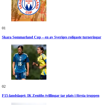
01
Skara Sommarland Cup – en av Sveriges roligaste turneringar
02
F15-landslaget: IK Zeniths tvillingar tar plats i första truppen