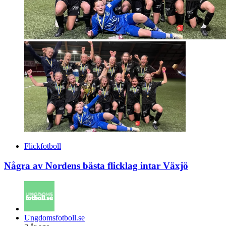
Flickfotboll
Några av Nordens bästa flicklag intar Växjö
Posted
Ungdomsfotboll.se