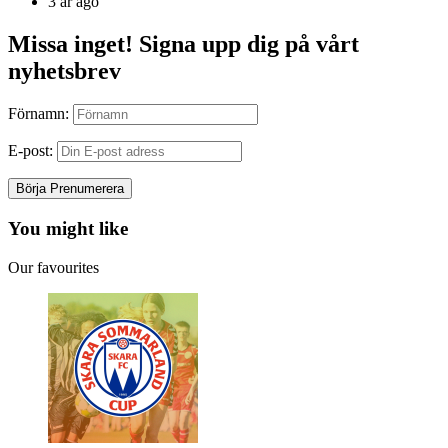
by
3 år ago
Missa inget! Signa upp dig på vårt
nyhetsbrev
Förnamn:
E-post:
You might like
Our favourites