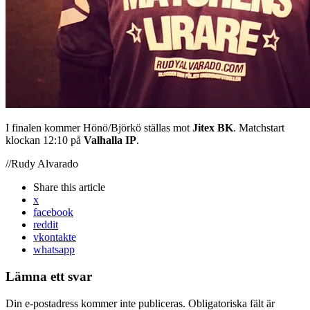
I finalen kommer Hönö/Björkö ställas mot
Jitex BK
. Matchstart
klockan 12:10 på
Valhalla IP
.
//Rudy Alvarado
Share
this article
x
facebook
reddit
vkontakte
whatsapp
Lämna ett svar
Din e-postadress kommer inte publiceras.
Obligatoriska fält är