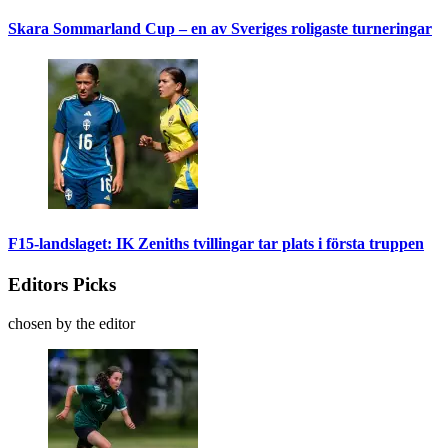
Skara Sommarland Cup – en av Sveriges roligaste turneringar
F15-landslaget: IK Zeniths tvillingar tar plats i första truppen
Editors Picks
chosen by the editor