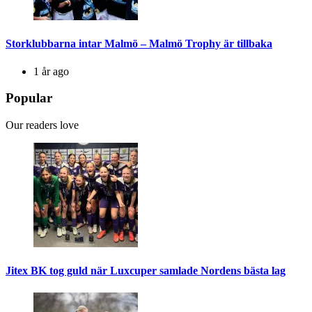
Storklubbarna intar Malmö – Malmö Trophy är tillbaka
1 år ago
Popular
Our readers love
Jitex BK tog guld när Luxcuper samlade Nordens bästa lag