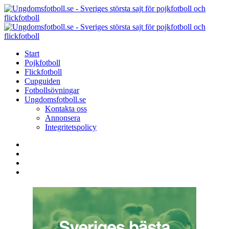
Menu
Search
Menu
U
-
S
Start
s
Pojkfotboll
s
Flickfotboll
f
Cupguiden
p
Fotbollsövningar
o
Ungdomsfotboll.se
f
Kontakta oss
Annonsera
Integritetspolicy
Search