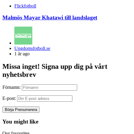
Flickfotboll
Malmös Mayar Khatawi till landslaget
Posted
Ungdomsfotboll.se
by
1 år ago
Missa inget! Signa upp dig på vårt
nyhetsbrev
Förnamn:
E-post:
You might like
Our favourites