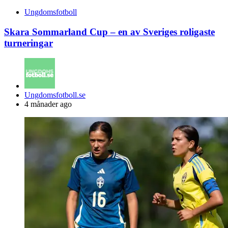
Ungdomsfotboll
Skara Sommarland Cup – en av Sveriges roligaste
turneringar
Posted
Ungdomsfotboll.se
by
4 månader ago