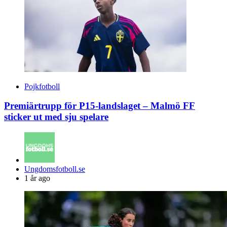
Pojkfotboll
Premiärtrupp för P15-landslaget – Malmö FF
sticker ut med sju spelare
Posted
Ungdomsfotboll.se
by
1 år ago