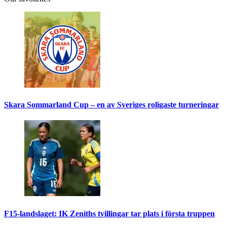
Skara Sommarland Cup – en av Sveriges roligaste turneringar
F15-landslaget: IK Zeniths tvillingar tar plats i första truppen