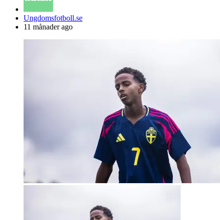
Posted
Ungdomsfotboll.se
by
11 månader ago