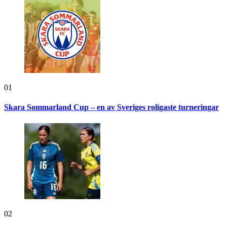
01
Skara Sommarland Cup – en av Sveriges roligaste turneringar
02