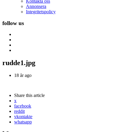
Kontakta oss
Annonsera
Integritetspolicy
follow us
rudde1.jpg
18 år ago
Share
this article
x
facebook
reddit
vkontakte
whatsapp