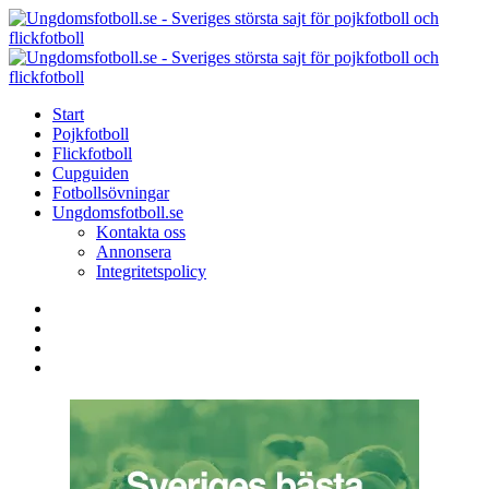
Menu
Search
Menu
U
-
S
Start
s
Pojkfotboll
s
Flickfotboll
f
Cupguiden
p
Fotbollsövningar
o
Ungdomsfotboll.se
f
Kontakta oss
Annonsera
Integritetspolicy
Search