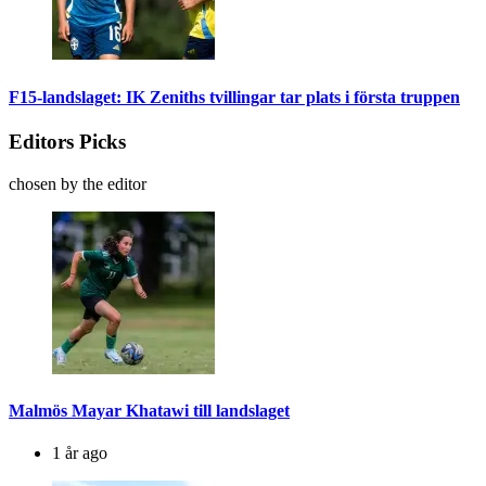
F15-landslaget: IK Zeniths tvillingar tar plats i första truppen
Editors Picks
chosen by the editor
Malmös Mayar Khatawi till landslaget
1 år ago