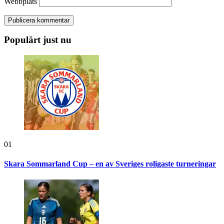
Webbplats
Populärt just nu
01
Skara Sommarland Cup – en av Sveriges roligaste turneringar