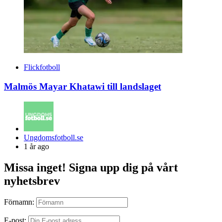
Flickfotboll
Malmös Mayar Khatawi till landslaget
Posted
Ungdomsfotboll.se
by
1 år ago
Missa inget! Signa upp dig på vårt
nyhetsbrev
Förnamn:
E-post: