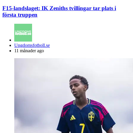
F15-landslaget: IK Zeniths tvillingar tar plats i
första truppen
Posted
Ungdomsfotboll.se
by
11 månader ago