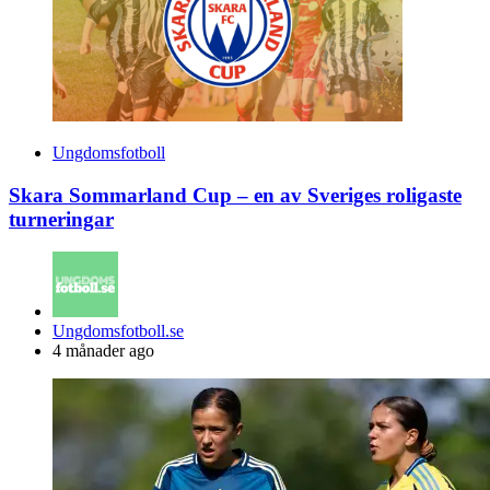
Ungdomsfotboll
Skara Sommarland Cup – en av Sveriges roligaste
turneringar
Posted
Ungdomsfotboll.se
by
4 månader ago