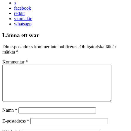
x
facebook
reddit
vkontakte
whatsapp
Lämna ett svar
Din e-postadress kommer inte publiceras.
Obligatoriska fält är
märkta
*
Kommentar
*
Namn
*
E-postadress
*