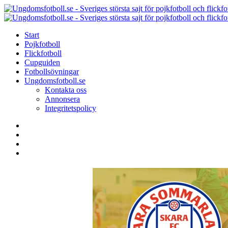
Menu
Search
Menu
Start
Pojkfotboll
Flickfotboll
Cupguiden
Fotbollsövningar
Ungdomsfotboll.se
Kontakta oss
Annonsera
Integritetspolicy
Search