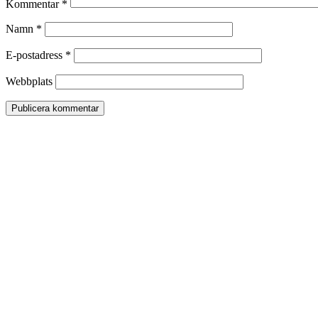
Kommentar
*
Namn
*
E-postadress
*
Webbplats