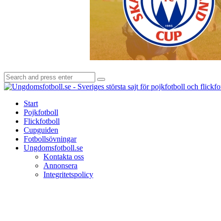
Search
Search
for:
Start
Pojkfotboll
Flickfotboll
Cupguiden
Fotbollsövningar
Ungdomsfotboll.se
Kontakta oss
Annonsera
Integritetspolicy