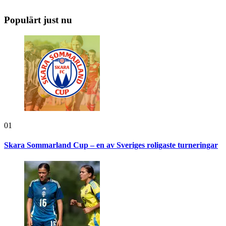
Populärt just nu
01
Skara Sommarland Cup – en av Sveriges roligaste turneringar