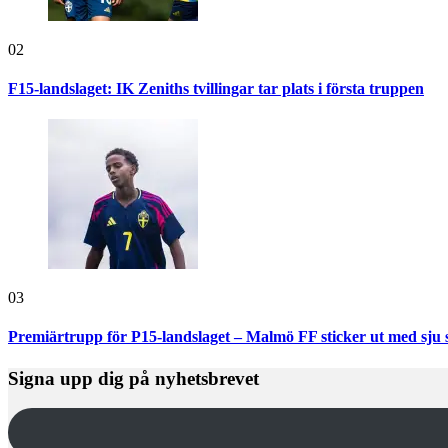
02
F15-landslaget: IK Zeniths tvillingar tar plats i första truppen
03
Premiärtrupp för P15-landslaget – Malmö FF sticker ut med sju 
Signa upp dig på nyhetsbrevet