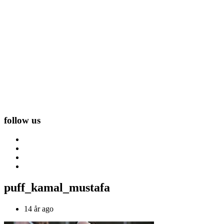
follow us
puff_kamal_mustafa
14 år ago