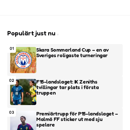
Populärt just nu
01
Skara Sommarland Cup – en av
Sveriges roligaste turneringar
02
F15-landslaget: IK Zeniths
tvillingar tar plats i första
truppen
03
Premiärtrupp för P15-landslaget –
Malmö FF sticker ut med sju
spelare