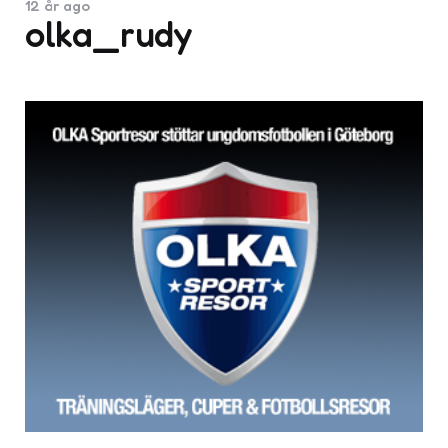
12 år ago
olka_rudy