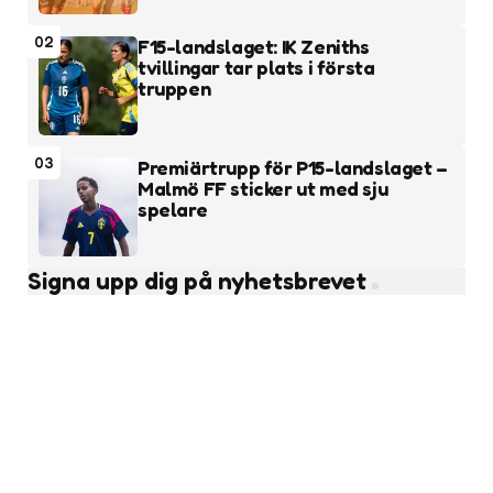
02
F15-landslaget: IK Zeniths
tvillingar tar plats i första
truppen
03
Premiärtrupp för P15-landslaget –
Malmö FF sticker ut med sju
spelare
Signa upp dig på nyhetsbrevet
Subscribe
Läs fler nyheter
Ungdomsfotboll