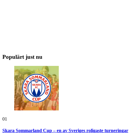
Populärt just nu
01
Skara Sommarland Cup – en av Sveriges roligaste turneringar