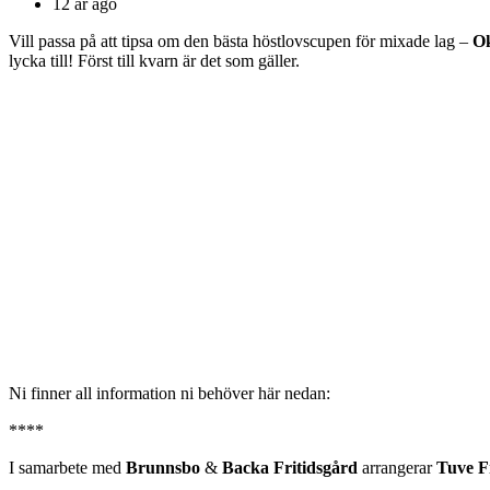
12 år ago
Vill passa på att tipsa om den bästa höstlovscupen för mixade lag –
O
lycka till! Först till kvarn är det som gäller.
Ni finner all information ni behöver här nedan:
****
I samarbete med
Brunnsbo
&
Backa Fritidsgård
arrangerar
Tuve F