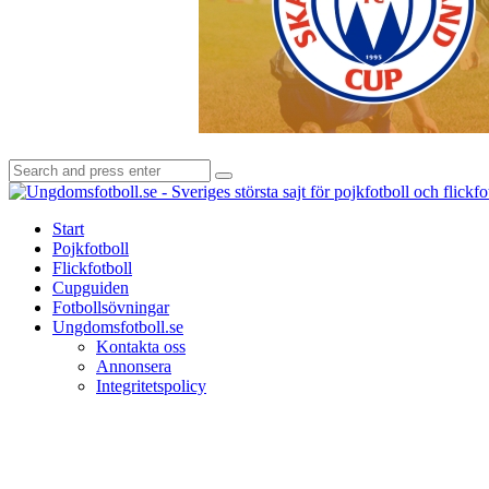
Search
Search
for:
Start
Pojkfotboll
Flickfotboll
Cupguiden
Fotbollsövningar
Ungdomsfotboll.se
Kontakta oss
Annonsera
Integritetspolicy