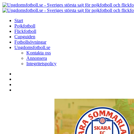
Menu
Search
Menu
Start
Pojkfotboll
Flickfotboll
Cupguiden
Fotbollsövningar
Ungdomsfotboll.se
Kontakta oss
Annonsera
Integritetspolicy
Search