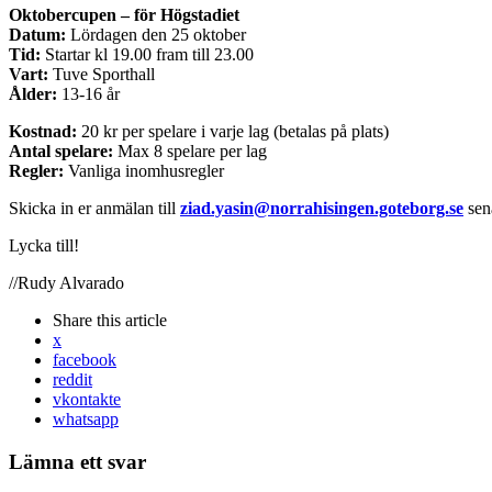
Oktobercupen – för Högstadiet
Datum:
Lördagen den 25 oktober
Tid:
Startar kl 19.00 fram till 23.00
Vart:
Tuve Sporthall
Ålder:
13-16 år
Kostnad:
20 kr per spelare i varje lag (betalas på plats)
Antal spelare:
Max 8 spelare per lag
Regler:
Vanliga inomhusregler
Skicka in er anmälan till
ziad.yasin@norrahisingen.goteborg.se
sen
Lycka till!
//Rudy Alvarado
Share
this article
x
facebook
reddit
vkontakte
whatsapp
Lämna ett svar