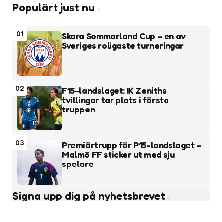
Populärt just nu
01
Skara Sommarland Cup – en av
Sveriges roligaste turneringar
02
F15-landslaget: IK Zeniths
tvillingar tar plats i första
truppen
03
Premiärtrupp för P15-landslaget –
Malmö FF sticker ut med sju
spelare
Signa upp dig på nyhetsbrevet