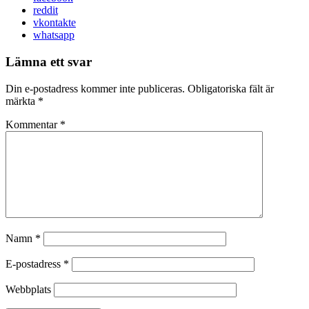
reddit
vkontakte
whatsapp
Lämna ett svar
Din e-postadress kommer inte publiceras.
Obligatoriska fält är
märkta
*
Kommentar
*
Namn
*
E-postadress
*
Webbplats