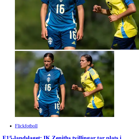
Flickfotboll
F15-landslaget: IK Zeniths tvillingar tar plats i