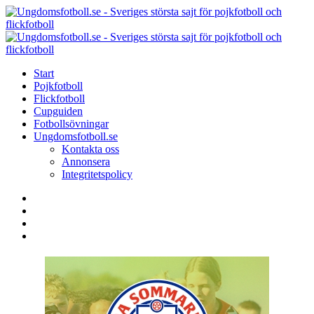
Menu
Search
Menu
U
-
S
Start
s
Pojkfotboll
s
Flickfotboll
f
Cupguiden
p
Fotbollsövningar
o
Ungdomsfotboll.se
f
Kontakta oss
Annonsera
Integritetspolicy
Search