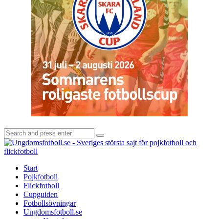
Search
Search
for:
U
-
S
Start
s
Pojkfotboll
s
Flickfotboll
f
Cupguiden
p
Fotbollsövningar
o
Ungdomsfotboll.se
f