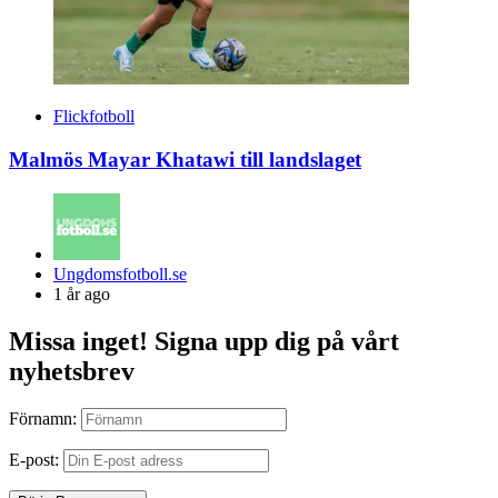
Flickfotboll
Malmös Mayar Khatawi till landslaget
Posted
Ungdomsfotboll.se
by
1 år ago
Missa inget! Signa upp dig på vårt
nyhetsbrev
Förnamn:
E-post: