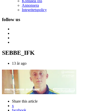
Kontakta oss
Annonsera
Integritetspolicy
follow us
SEBBE_IFK
13 år ago
Share
this article
x
facebook