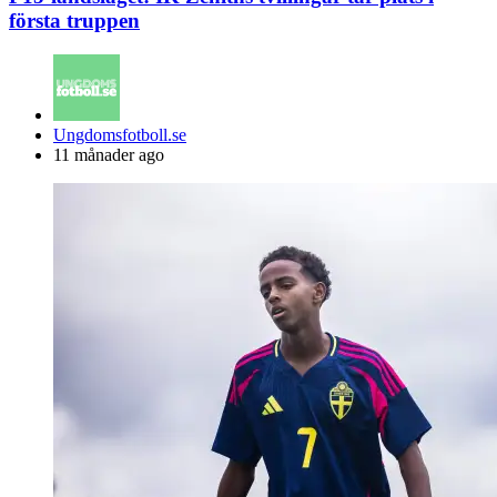
första truppen
Posted
Ungdomsfotboll.se
by
11 månader ago