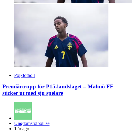
Pojkfotboll
Premiärtrupp för P15-landslaget – Malmö FF
sticker ut med sju spelare
Posted
Ungdomsfotboll.se
by
1 år ago