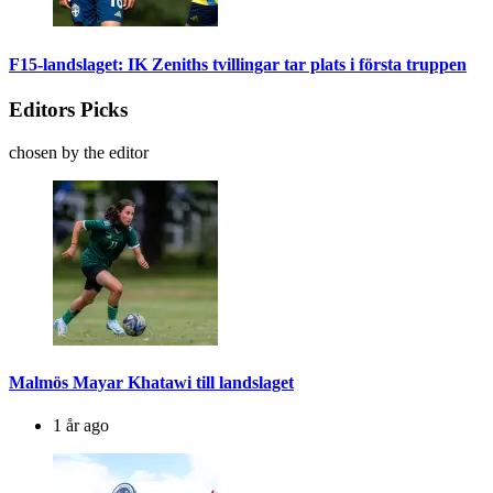
F15-landslaget: IK Zeniths tvillingar tar plats i första truppen
Editors Picks
chosen by the editor
Malmös Mayar Khatawi till landslaget
1 år ago