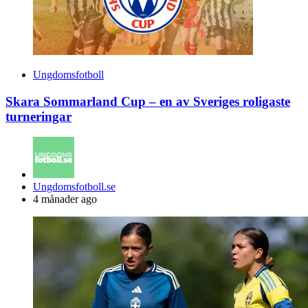
Ungdomsfotboll
Skara Sommarland Cup – en av Sveriges roligaste
turneringar
Posted
Ungdomsfotboll.se
by
4 månader ago