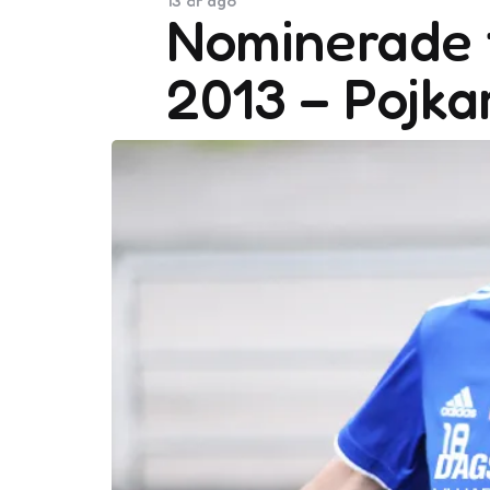
13 år ago
Nominerade t
2013 – Pojka