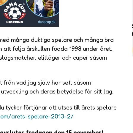
år med många duktiga spelare och många bra
 att följa årskullen födda 1998 under året,
tslagsmatcher, elitläger och cuper såsom
t från vad jag själv har sett såsom
 utveckling och deras betydelse för sitt lag.
u tycker förtjänar att utses till årets spelare
com/arets-spelare-2013-2/
avslutas fredagen den 15 november!