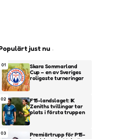
Populärt just nu
01
Skara Sommarland
Cup – en av Sveriges
roligaste turneringar
02
F15-landslaget: IK
Zeniths tvillingar tar
plats i första truppen
03
Premiärtrupp för P15-