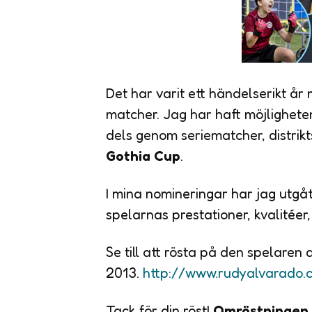
Det har varit ett händelserikt 
matcher. Jag har haft möjligheten
dels genom seriematcher, distrik
Gothia Cup
.
I mina nomineringar har jag utgåt
spelarnas prestationer, kvalitéer,
Se till att rösta på den spelaren d
2013.
http://www.rudyalvarado.
Tack för din röst!
Omröstningen 