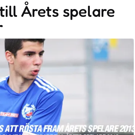
ill Årets spelare
r