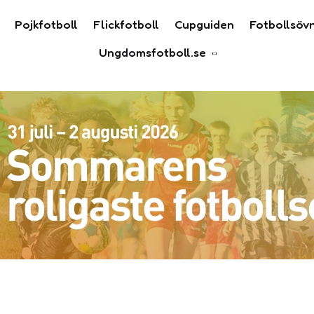
Pojkfotboll
Flickfotboll
Cupguiden
Fotbollsöv
Ungdomsfotboll.se