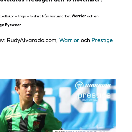
tbollskor + tröja + t-shirt från varumärket
Warrior
och en
ige Eyewear
.
 av: RudyAlvarado.com,
Warrior
och
Prestige