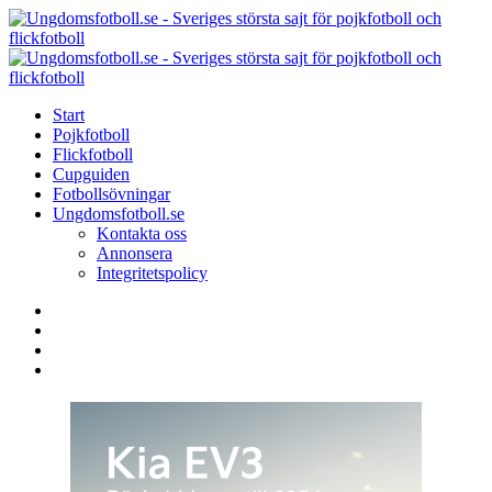
Menu
Search
Menu
U
-
S
Start
s
Pojkfotboll
s
Flickfotboll
f
Cupguiden
p
Fotbollsövningar
o
Ungdomsfotboll.se
f
Kontakta oss
Annonsera
Integritetspolicy
Search