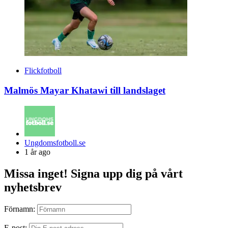
Flickfotboll
Malmös Mayar Khatawi till landslaget
Posted
Ungdomsfotboll.se
by
1 år ago
Missa inget! Signa upp dig på vårt
nyhetsbrev
Förnamn:
E-post: