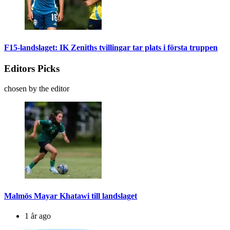
F15-landslaget: IK Zeniths tvillingar tar plats i första truppen
Editors Picks
chosen by the editor
Malmös Mayar Khatawi till landslaget
1 år ago