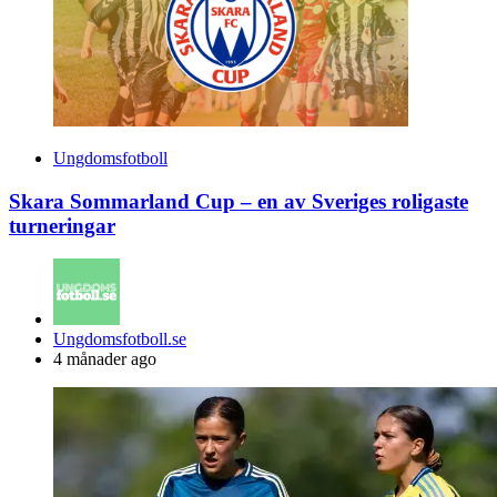
Ungdomsfotboll
Skara Sommarland Cup – en av Sveriges roligaste
turneringar
Posted
Ungdomsfotboll.se
by
4 månader ago