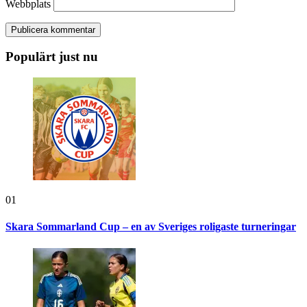
Webbplats
Populärt just nu
01
Skara Sommarland Cup – en av Sveriges roligaste turneringar