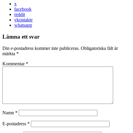
x
facebook
reddit
vkontakte
whatsapp
Lämna ett svar
Din e-postadress kommer inte publiceras.
Obligatoriska fält är
märkta
*
Kommentar
*
Namn
*
E-postadress
*