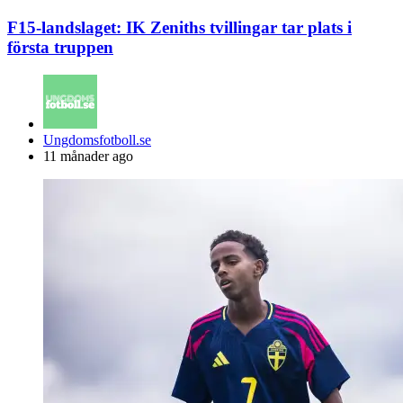
F15-landslaget: IK Zeniths tvillingar tar plats i
första truppen
Posted
Ungdomsfotboll.se
by
11 månader ago