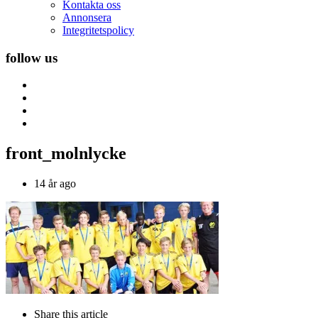
Kontakta oss
Annonsera
Integritetspolicy
follow us
front_molnlycke
14 år ago
Share
this article