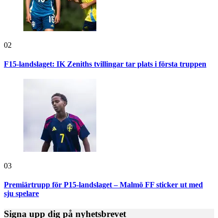
02
F15-landslaget: IK Zeniths tvillingar tar plats i första truppen
03
Premiärtrupp för P15-landslaget – Malmö FF sticker ut med
sju spelare
Signa upp dig på nyhetsbrevet