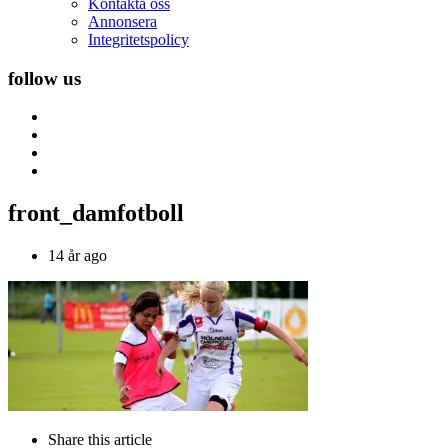
Kontakta oss
Annonsera
Integritetspolicy
follow us
front_damfotboll
14 år ago
Share
this article