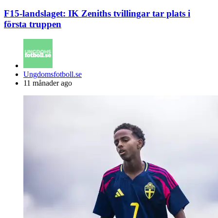
F15-landslaget: IK Zeniths tvillingar tar plats i
första truppen
Posted
Ungdomsfotboll.se
by
11 månader ago