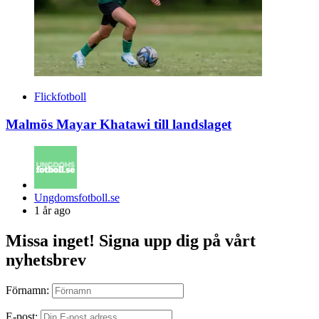
Flickfotboll
Malmös Mayar Khatawi till landslaget
Posted
Ungdomsfotboll.se
by
1 år ago
Missa inget! Signa upp dig på vårt
nyhetsbrev
Förnamn:
E-post: