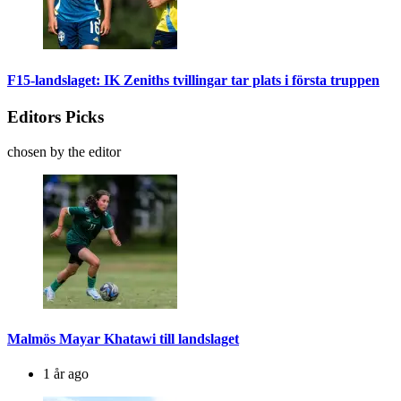
F15-landslaget: IK Zeniths tvillingar tar plats i första truppen
Editors Picks
chosen by the editor
Malmös Mayar Khatawi till landslaget
1 år ago