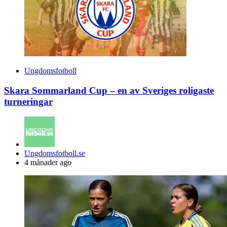
Ungdomsfotboll
Skara Sommarland Cup – en av Sveriges roligaste
turneringar
Posted
Ungdomsfotboll.se
by
4 månader ago