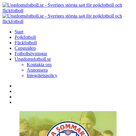
Menu
Search
Menu
U
-
S
Start
s
Pojkfotboll
s
Flickfotboll
f
Cupguiden
p
Fotbollsövningar
o
Ungdomsfotboll.se
f
Kontakta oss
Annonsera
Integritetspolicy
Search