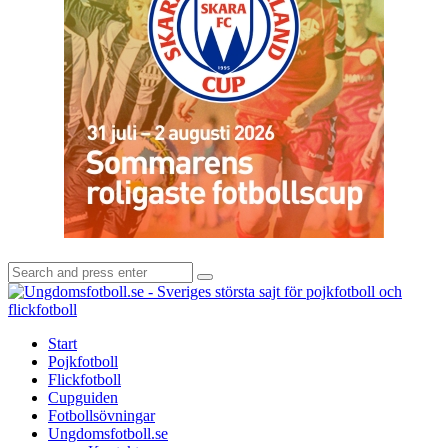
Search
Search
for:
U
-
S
Start
s
Pojkfotboll
s
Flickfotboll
f
Cupguiden
p
Fotbollsövningar
o
Ungdomsfotboll.se
f