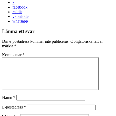
x
facebook
reddit
vkontakte
whatsapp
Lämna ett svar
Din e-postadress kommer inte publiceras.
Obligatoriska fält är
märkta
*
Kommentar
*
Namn
*
E-postadress
*