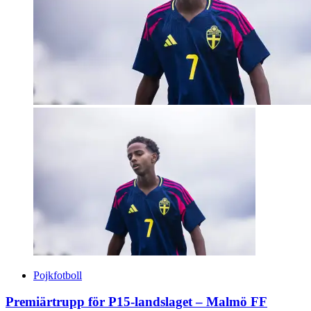
Pojkfotboll
Premiärtrupp för P15-landslaget – Malmö FF