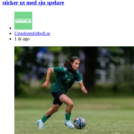
sticker ut med sju spelare
Posted
Ungdomsfotboll.se
by
1 år ago