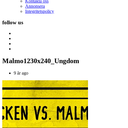
Kontakta oss
Annonsera
Integritetspolicy
follow us
Malmo1230x240_Ungdom
9 år ago