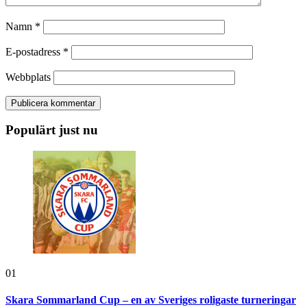
Namn
*
E-postadress
*
Webbplats
Populärt just nu
01
Skara Sommarland Cup – en av Sveriges roligaste turneringar