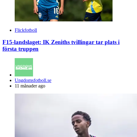
Flickfotboll
F15-landslaget: IK Zeniths tvillingar tar plats i
första truppen
Posted
Ungdomsfotboll.se
by
11 månader ago