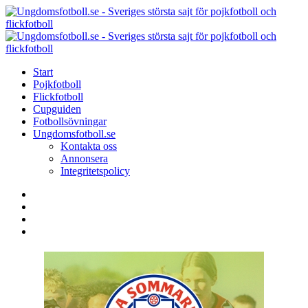
Menu
Search
Menu
U
-
S
Start
s
Pojkfotboll
s
Flickfotboll
f
Cupguiden
p
Fotbollsövningar
o
Ungdomsfotboll.se
f
Kontakta oss
Annonsera
Integritetspolicy
Search