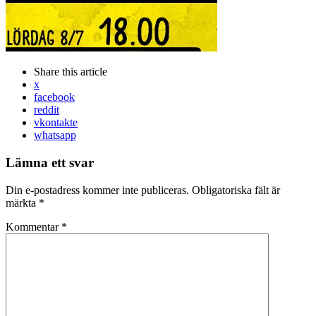
Share
this article
x
facebook
reddit
vkontakte
whatsapp
Lämna ett svar
Din e-postadress kommer inte publiceras.
Obligatoriska fält är
märkta
*
Kommentar
*