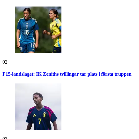
02
F15-landslaget: IK Zeniths tvillingar tar plats i första truppen
03