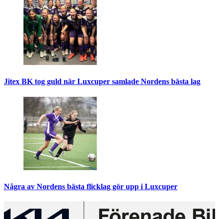
Jitex BK tog guld när Luxcuper samlade Nordens bästa lag
Några av Nordens bästa flicklag gör upp i Luxcuper