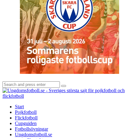
Search
Search
for:
U
-
S
Start
s
Pojkfotboll
s
Flickfotboll
f
Cupguiden
p
Fotbollsövningar
o
Ungdomsfotboll.se
f