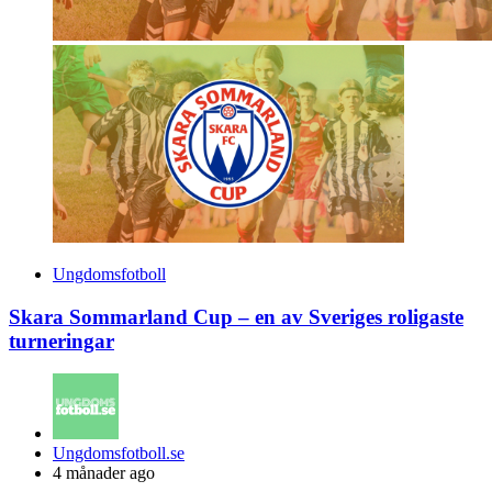
Ungdomsfotboll
Skara Sommarland Cup – en av Sveriges roligaste
turneringar
Posted
Ungdomsfotboll.se
by
4 månader ago