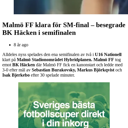
Malmö FF klara för SM-final – besegrade
BK Häcken i semifinalen
8 år ago
Alldeles nyss spelades den ena semifinalen av två i
U16 Nationell
klart på
Malmö Stadionområdet Hybridplanen.
Malmö FF
tog
emot
BK Häcken
där Malmö FF fick en kanonstart och ledde med
3-0 efter mål av
Sebastian Burakovsky, Markus Björkqvist
och
Isak Bjerkebo
efter 30 spelade minuter.