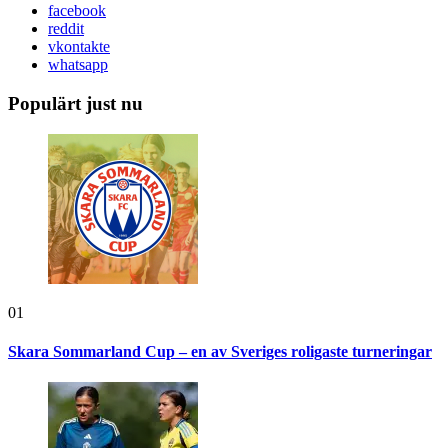
facebook
reddit
vkontakte
whatsapp
Populärt just nu
01
Skara Sommarland Cup – en av Sveriges roligaste turneringar