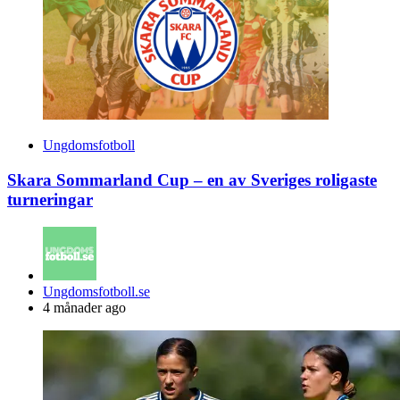
Ungdomsfotboll
Skara Sommarland Cup – en av Sveriges roligaste
turneringar
Posted
Ungdomsfotboll.se
by
4 månader ago