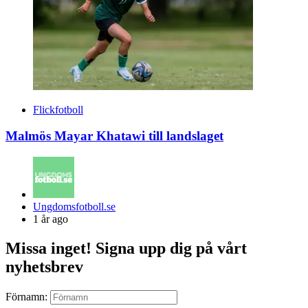
Flickfotboll
Malmös Mayar Khatawi till landslaget
Posted
Ungdomsfotboll.se
by
1 år ago
Missa inget! Signa upp dig på vårt
nyhetsbrev
Förnamn: