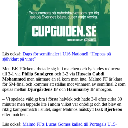
Läs också:
Dags för semifinaler i U16 Nationell ”Hoppas på
självklart på vinst”
Men BK Häcken arbetade sig in i matchen och lyckades reducera
till 3-1 via
Philip Sundgren
och 3-2 via
Hussein Cabdi
Mohammed
men närmare än så kom man inte. Malmö FF är klara
för SM-final och kommer att ställas mot vinnaren av semifinal 2 som
spelas mellan
Djurgårdens IF
och
Hammarby IF
imorgon.
– Vi spelade väldigt bra i första halvlek och hade 3-0 efter cirka 30
minuter men tappade lite i andra vilket var onödigt och det blev en
riktig kämparmatch i slutet, säger Malmös målskytt
Isak Bjerkebo
efter matchen.
Läs också:
Malmö FF:s Lucas Gomes kallad till Portugals U15-