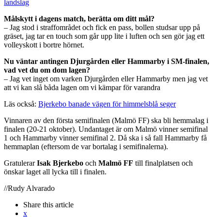
landslag
Målskytt i dagens match, berätta om ditt mål?
– Jag stod i straffområdet och fick en pass, bollen studsar upp på
gräset, jag tar en touch som går upp lite i luften och sen gör jag ett
volleyskott i bortre hörnet.
Nu väntar antingen Djurgården eller Hammarby i SM-finalen,
vad vet du om dom lagen?
– Jag vet inget om varken Djurgården eller Hammarby men jag vet
att vi kan slå båda lagen om vi kämpar för varandra
Läs också:
Bjerkebo banade vägen för himmelsblå seger
Vinnaren av den första semifinalen (Malmö FF) ska bli hemmalag i
finalen (20-21 oktober). Undantaget är om Malmö vinner semifinal
1 och Hammarby vinner semifinal 2. Då ska i så fall Hammarby få
hemmaplan (eftersom de var bortalag i semifinalerna).
Gratulerar
Isak Bjerkebo
och
Malmö FF
till finalplatsen och
önskar laget all lycka till i finalen.
//Rudy Alvarado
Share
this article
x