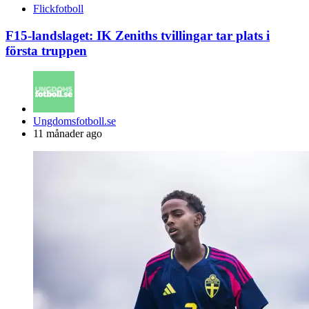
Flickfotboll
F15-landslaget: IK Zeniths tvillingar tar plats i
första truppen
Posted
Ungdomsfotboll.se
by
11 månader ago