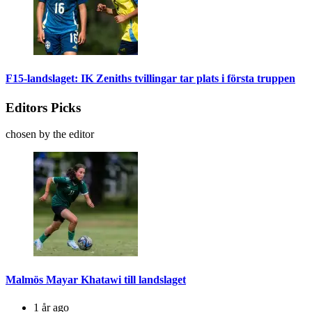
F15-landslaget: IK Zeniths tvillingar tar plats i första truppen
Editors Picks
chosen by the editor
Malmös Mayar Khatawi till landslaget
1 år ago