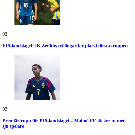
02
F15-landslaget: IK Zeniths tvillingar tar plats i första truppen
03
Premiärtrupp för P15-landslaget – Malmö FF sticker ut med
sju spelare