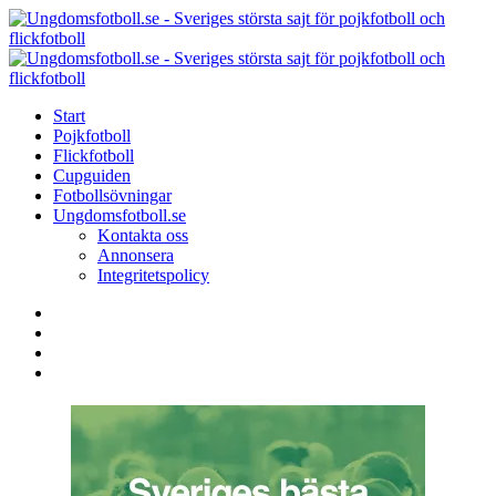
Menu
Search
Menu
U
-
S
Start
s
Pojkfotboll
s
Flickfotboll
f
Cupguiden
p
Fotbollsövningar
o
Ungdomsfotboll.se
f
Kontakta oss
Annonsera
Integritetspolicy
Search