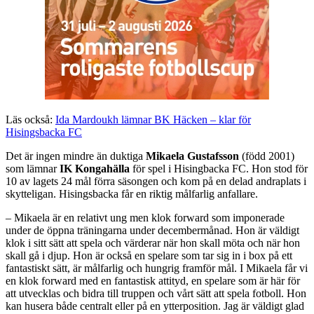
Läs också:
Ida Mardoukh lämnar BK Häcken – klar för
Hisingsbacka FC
Det är ingen mindre än duktiga
Mikaela Gustafsson
(född 2001)
som lämnar
IK Kongahälla
för spel i Hisingbacka FC. Hon stod för
10 av lagets 24 mål förra säsongen och kom på en delad andraplats i
skytteligan. Hisingsbacka får en riktig målfarlig anfallare.
– Mikaela är en relativt ung men klok forward som imponerade
under de öppna träningarna under decembermånad. Hon är väldigt
klok i sitt sätt att spela och värderar när hon skall möta och när hon
skall gå i djup. Hon är också en spelare som tar sig in i box på ett
fantastiskt sätt, är målfarlig och hungrig framför mål. I Mikaela får vi
en klok forward med en fantastisk attityd, en spelare som är här för
att utvecklas och bidra till truppen och vårt sätt att spela fotboll. Hon
kan husera både centralt eller på en ytterposition. Jag är väldigt glad