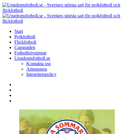
Menu
Search
Menu
U
-
S
Start
s
Pojkfotboll
s
Flickfotboll
f
Cupguiden
p
Fotbollsövningar
o
Ungdomsfotboll.se
f
Kontakta oss
Annonsera
Integritetspolicy
Search