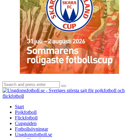
Search
Search
for:
U
-
S
Start
s
Pojkfotboll
s
Flickfotboll
f
Cupguiden
p
Fotbollsövningar
o
Ungdomsfotboll.se
f