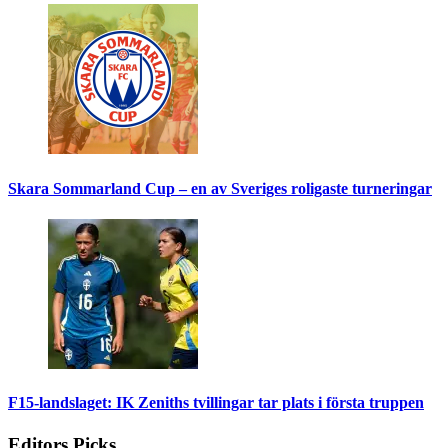
Skara Sommarland Cup – en av Sveriges roligaste turneringar
F15-landslaget: IK Zeniths tvillingar tar plats i första truppen
Editors Picks