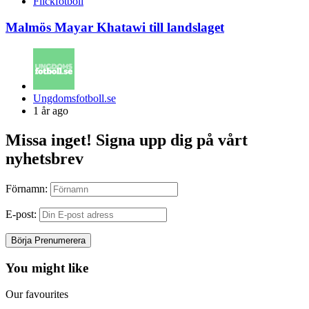
Flickfotboll
Malmös Mayar Khatawi till landslaget
Posted
Ungdomsfotboll.se
by
1 år ago
Missa inget! Signa upp dig på vårt
nyhetsbrev
Förnamn:
E-post:
You might like
Our favourites