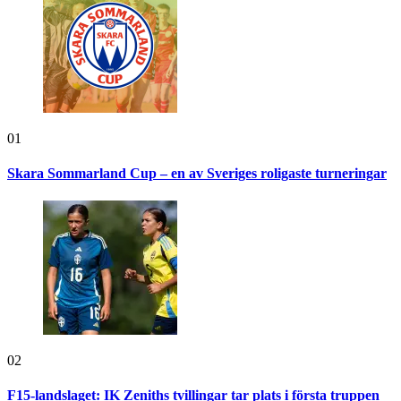
01
Skara Sommarland Cup – en av Sveriges roligaste turneringar
02
F15-landslaget: IK Zeniths tvillingar tar plats i första truppen