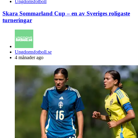
Ungdomsfotboll
Skara Sommarland Cup – en av Sveriges roligaste
turneringar
Posted
Ungdomsfotboll.se
by
4 månader ago