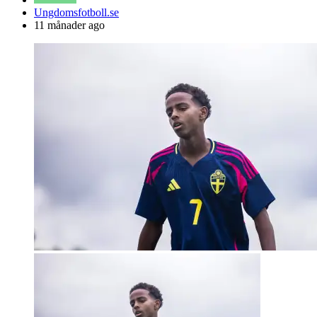
Posted
Ungdomsfotboll.se
by
11 månader ago