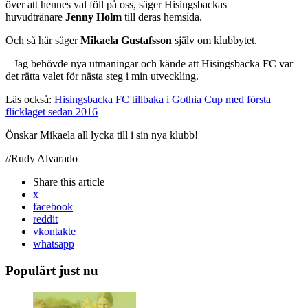
över att hennes val föll på oss, säger Hisingsbackas
huvudtränare
Jenny Holm
till deras hemsida.
Och så här säger
Mikaela Gustafsson
själv om klubbytet.
– Jag behövde nya utmaningar och kände att Hisingsbacka FC var
det rätta valet för nästa steg i min utveckling.
Läs också:
Hisingsbacka FC tillbaka i Gothia Cup med första
flicklaget sedan 2016
Önskar Mikaela all lycka till i sin nya klubb!
//Rudy Alvarado
Share
this article
x
facebook
reddit
vkontakte
whatsapp
Populärt just nu