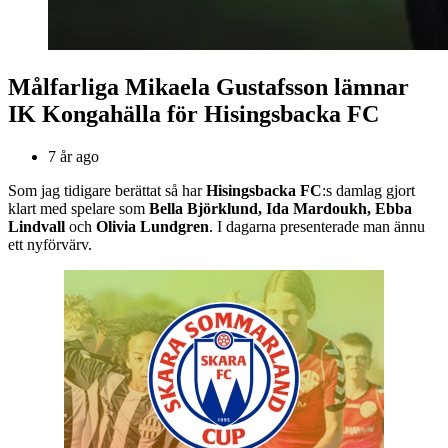
Målfarliga Mikaela Gustafsson lämnar
IK Kongahälla för Hisingsbacka FC
7 år ago
Som jag tidigare berättat så har
Hisingsbacka FC
:s damlag gjort
klart med spelare som
Bella Björklund, Ida Mardoukh, Ebba
Lindvall
och
Olivia Lundgren
. I dagarna presenterade man ännu
ett nyförvärv.