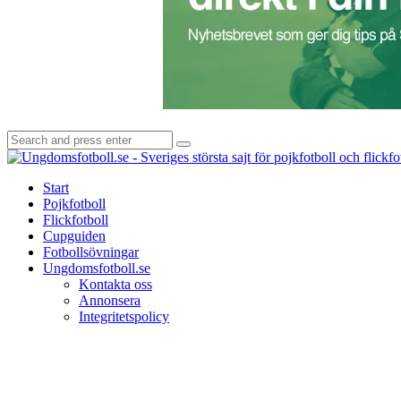
Search
Search
for:
Start
Pojkfotboll
Flickfotboll
Cupguiden
Fotbollsövningar
Ungdomsfotboll.se
Kontakta oss
Annonsera
Integritetspolicy