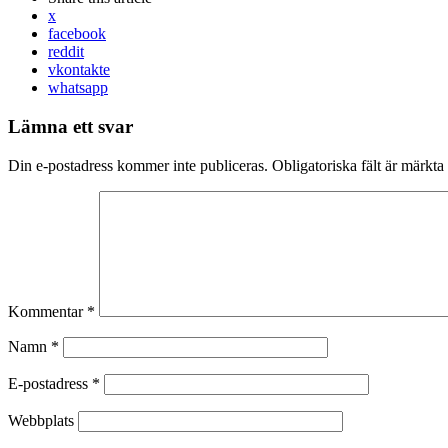
x
facebook
reddit
vkontakte
whatsapp
Lämna ett svar
Din e-postadress kommer inte publiceras.
Obligatoriska fält är märkta
Kommentar
*
Namn
*
E-postadress
*
Webbplats