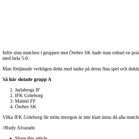
Inför sista matchen i gruppen mot Örebro SK hade man enbart en poä
med hela 5-0.
Man förtjänade verkligen detta med tanke på deras fina spel och duktig
Så här slutade grupp A
Jarlabergs IF
IFK Göteborg
Malmö FF
Örebro SK
Vilka IFK Göteborg får möta imorgon är inte klart ännu då alla matcher
//Rudy Alvarado
Share
this article