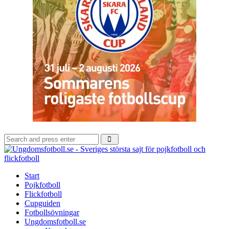
Search
Search
for:
U
-
S
Start
s
Pojkfotboll
s
Flickfotboll
f
Cupguiden
p
Fotbollsövningar
o
Ungdomsfotboll.se
f