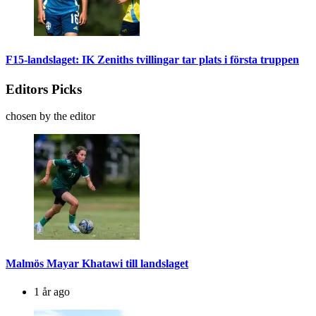
F15-landslaget: IK Zeniths tvillingar tar plats i första truppen
Editors Picks
chosen by the editor
Malmös Mayar Khatawi till landslaget
1 år ago