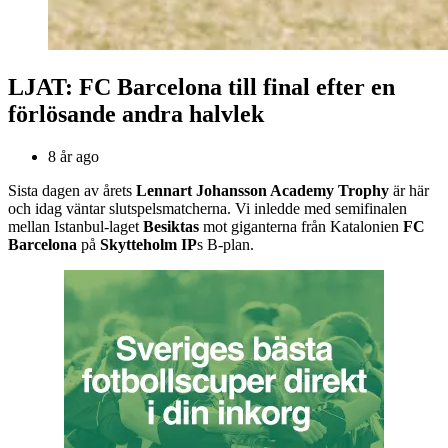
LJAT: FC Barcelona till final efter en
förlösande andra halvlek
8 år ago
Sista dagen av årets
Lennart Johansson Academy Trophy
är här
och idag väntar slutspelsmatcherna. Vi inledde med semifinalen
mellan Istanbul-laget
Besiktas
mot giganterna från Katalonien
FC
Barcelona
på
Skytteholm IP
s B-plan.