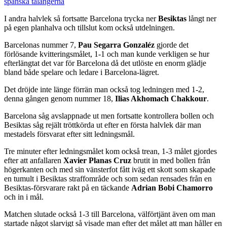
spanska talangerna
I andra halvlek så fortsatte Barcelona trycka ner
Besiktas
långt ner
på egen planhalva och tillslut kom också utdelningen.
Barcelonas nummer 7,
Pau Segarra Gonzaléz
gjorde det
förlösande kvitteringsmålet, 1-1 och man kunde verkligen se hur
efterlängtat det var för Barcelona då det utlöste en enorm glädje
bland både spelare och ledare i Barcelona-lägret.
Det dröjde inte länge förrän man också tog ledningen med 1-2,
denna gången genom nummer 18,
Ilias Akhomach Chakkour
.
Barcelona såg avslappnade ut men fortsatte kontrollera bollen och
Besiktas såg rejält tröttkörda ut efter en första halvlek där man
mestadels försvarat efter sitt ledningsmål.
Tre minuter efter ledningsmålet kom också trean, 1-3 målet gjordes
efter att anfallaren
Xavier Planas Cruz
brutit in med bollen från
högerkanten och med sin vänsterfot fått iväg ett skott som skapade
en tumult i Besiktas straffområde och som sedan rensades från en
Besiktas-försvarare rakt på en täckande
Adrian Bobi Chamorro
och in i mål.
Matchen slutade också 1-3 till Barcelona, välförtjänt även om man
startade något slarvigt så visade man efter det målet att man håller en