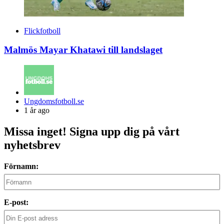
Flickfotboll
Malmös Mayar Khatawi till landslaget
Posted
Ungdomsfotboll.se
by
1 år ago
Missa inget! Signa upp dig på vårt
nyhetsbrev
Förnamn:
E-post: