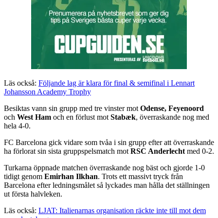
Läs också:
Följande lag är klara för final & semifinal i Lennart
Johansson Academy Trophy
Besiktas vann sin grupp med tre vinster mot
Odense, Feyenoord
och
West Ham
och en förlust mot
Stabæk
, överraskande nog med
hela 4-0.
FC Barcelona gick vidare som tvåa i sin grupp efter att överraskande
ha förlorat sin sista gruppspelsmatch mot
RSC Anderlecht
med 0-2.
Turkarna öppnade matchen överraskande nog bäst och gjorde 1-0
tidigt genom
Emirhan Ilkhan
. Trots ett massivt tryck från
Barcelona efter ledningsmålet så lyckades man hålla det ställningen
ut första halvleken.
Läs också:
LJAT: Italienarnas organisation räckte inte till mot dem