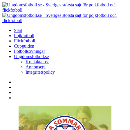
Menu
Search
Menu
U
-
S
Start
s
Pojkfotboll
s
Flickfotboll
f
Cupguiden
p
Fotbollsövningar
o
Ungdomsfotboll.se
f
Kontakta oss
Annonsera
Integritetspolicy
Search