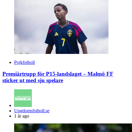
Pojkfotboll
Premiärtrupp för P15-landslaget – Malmö FF
sticker ut med sju spelare
Posted
Ungdomsfotboll.se
by
1 år ago