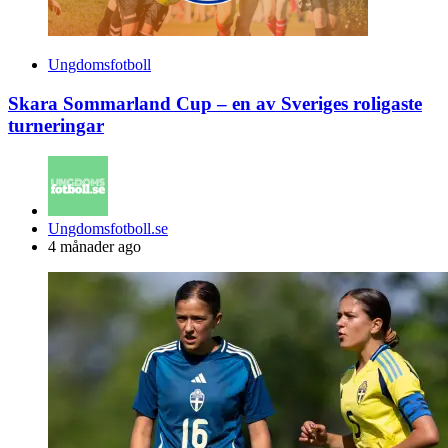
Ungdomsfotboll
Skara Sommarland Cup – en av Sveriges roligaste
turneringar
Posted
Ungdomsfotboll.se
by
4 månader ago