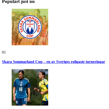
Populärt just nu
01
Skara Sommarland Cup – en av Sveriges roligaste turneringar