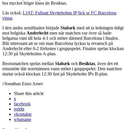
bra mycket högre klass än Besiktas.
Läs också:
LJAT: Fullsatt Skytteholms IP fick se FC Barcelona
vinna
I den andra semifinalen började
Stabæk
med att ta ledningen tidigt
mot belgiska
Anderlecht
men när matchen var över så hade
belgarna vänt till hela 4-1 och möter därmed Barcelona i finalen.
Blir intressant att se om man Barcelona lyckas ta revansch på
Anderlecht efter 0-2 förlusten i gruppspelet. Finalen spelas klockan
12:30 på Skytteholms A-plan.
Bronsmatchen spelas mellan
Stabæk
och
Besiktas
, även det ett
returmöte där norrmännen vann mötet i gruppspelet. Den matchen
startar också klockan 12:30 fast på Skytteholm IPs B-plan.
//Jonathan Enzo Arnet
Share
this article
x
facebook
reddit
vkontakte
whatsapp