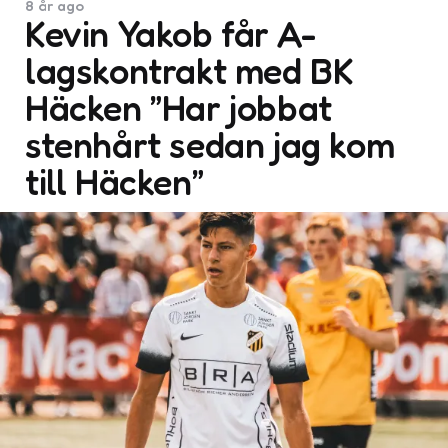
8 år ago
Kevin Yakob får A-
lagskontrakt med BK
Häcken ”Har jobbat
stenhårt sedan jag kom
till Häcken”