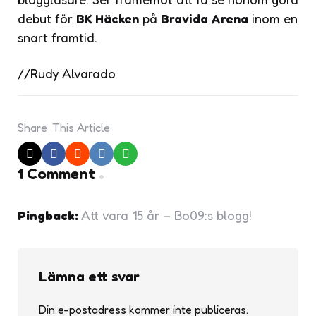
debut för
BK Häcken
på
Bravida Arena
inom en
snart framtid.
//Rudy Alvarado
Share
This Article
1 Comment
Pingback:
Att vara 15 år – Bo09:s blogg!
Lämna ett svar
Din e-postadress kommer inte publiceras.