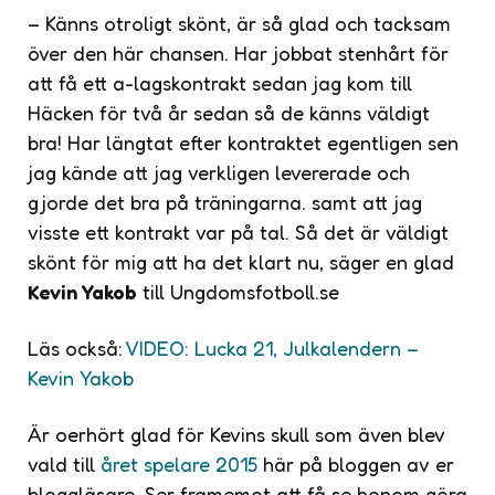
– Känns otroligt skönt, är så glad och tacksam
över den här chansen. Har jobbat stenhårt för
att få ett a-lagskontrakt sedan jag kom till
Häcken för två år sedan så de känns väldigt
bra! Har längtat efter kontraktet egentligen sen
jag kände att jag verkligen levererade och
gjorde det bra på träningarna. samt att jag
visste ett kontrakt var på tal. Så det är väldigt
skönt för mig att ha det klart nu, säger en glad
Kevin Yakob
till Ungdomsfotboll.se
Läs också:
VIDEO: Lucka 21, Julkalendern –
Kevin Yakob
Är oerhört glad för Kevins skull som även blev
vald till
året spelare 2015
här på bloggen av er
bloggläsare. Ser framemot att få se honom göra