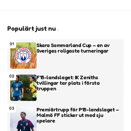
Populärt just nu
01
Skara Sommarland Cup – en av
Sveriges roligaste turneringar
02
F15-landslaget: IK Zeniths
tvillingar tar plats i första
truppen
03
Premiärtrupp för P15-landslaget –
Malmö FF sticker ut med sju
spelare