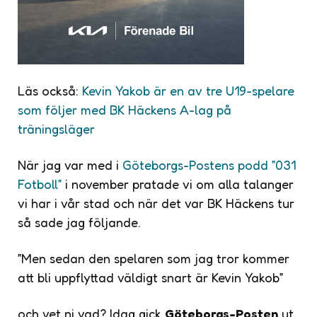
Läs också:
Kevin Yakob är en av tre U19-spelare
som följer med BK Häckens A-lag på
träningsläger
När jag var med i
Göteborgs-Postens podd ”031
Fotboll”
i november pratade vi om alla talanger
vi har i vår stad och när det var BK Häckens tur
så sade jag följande.
”Men sedan den spelaren som jag tror kommer
att bli uppflyttad väldigt snart är Kevin Yakob”
och vet ni vad? Idag gick
Göteborgs-Posten
ut