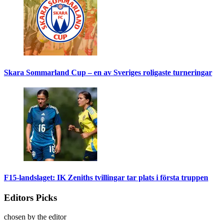
Skara Sommarland Cup – en av Sveriges roligaste turneringar
F15-landslaget: IK Zeniths tvillingar tar plats i första truppen
Editors Picks
chosen by the editor