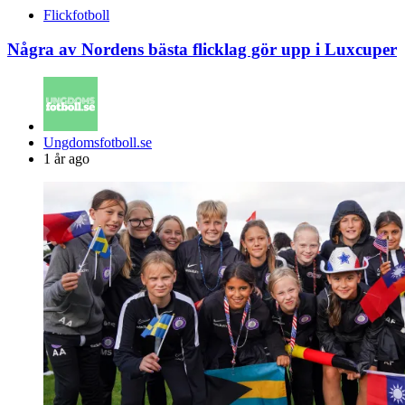
Flickfotboll
Några av Nordens bästa flicklag gör upp i Luxcuper
Posted
Ungdomsfotboll.se
by
1 år ago