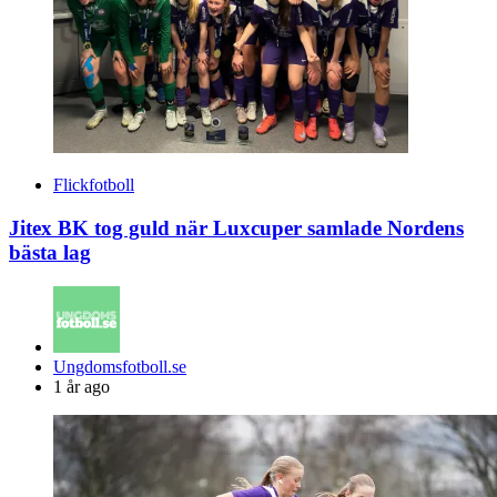
Flickfotboll
Jitex BK tog guld när Luxcuper samlade Nordens
bästa lag
Posted
Ungdomsfotboll.se
by
1 år ago