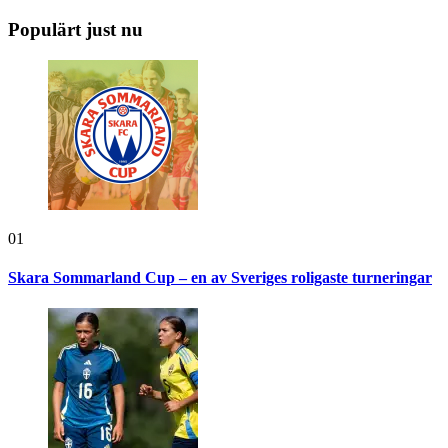
Populärt just nu
01
Skara Sommarland Cup – en av Sveriges roligaste turneringar