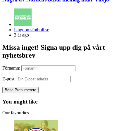
Posted
Ungdomsfotboll.se
by
3 år ago
Missa inget! Signa upp dig på vårt
nyhetsbrev
Förnamn:
E-post:
You might like
Our favourites