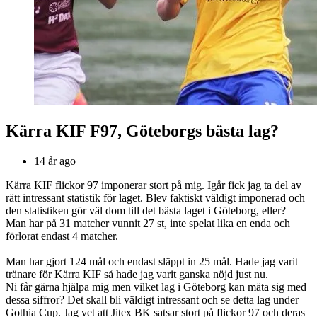
Kärra KIF F97, Göteborgs bästa lag?
14 år ago
Kärra KIF flickor 97 imponerar stort på mig. Igår fick jag ta del av
rätt intressant statistik för laget. Blev faktiskt väldigt imponerad och
den statistiken gör väl dom till det bästa laget i Göteborg, eller?
Man har på 31 matcher vunnit 27 st, inte spelat lika en enda och
förlorat endast 4 matcher.
Man har gjort 124 mål och endast släppt in 25 mål. Hade jag varit
tränare för Kärra KIF så hade jag varit ganska nöjd just nu.
Ni får gärna hjälpa mig men vilket lag i Göteborg kan mäta sig med
dessa siffror? Det skall bli väldigt intressant och se detta lag under
Gothia Cup. Jag vet att Jitex BK satsar stort på flickor 97 och deras