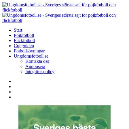
Menu
Search
Menu
U
-
S
Start
s
Pojkfotboll
s
Flickfotboll
f
Cupguiden
p
Fotbollsövningar
o
Ungdomsfotboll.se
f
Kontakta oss
Annonsera
Integritetspolicy
Search