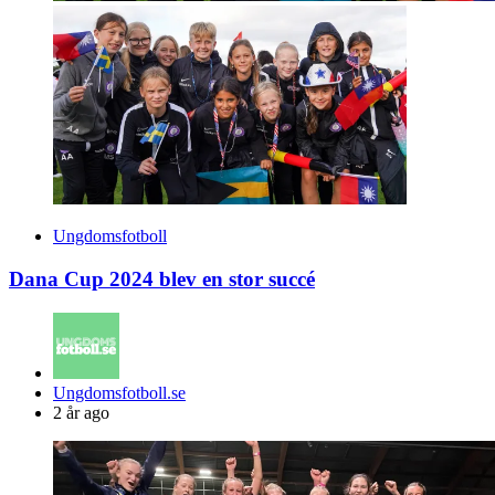
Ungdomsfotboll
Dana Cup 2024 blev en stor succé
Posted
Ungdomsfotboll.se
by
2 år ago