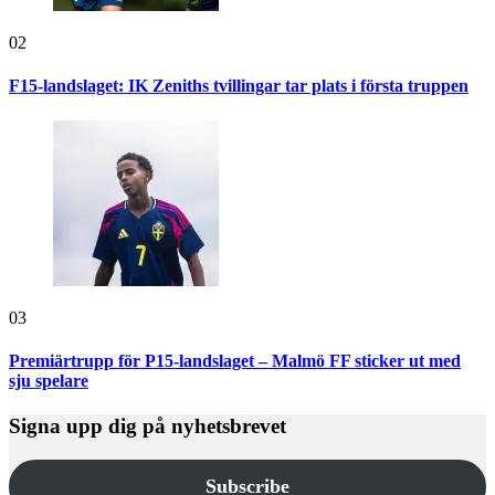
02
F15-landslaget: IK Zeniths tvillingar tar plats i första truppen
03
Premiärtrupp för P15-landslaget – Malmö FF sticker ut med
sju spelare
Signa upp dig på nyhetsbrevet
Subscribe