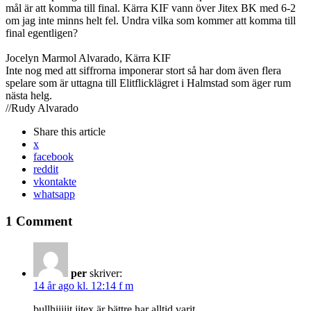
mål är att komma till final. Kärra KIF vann över Jitex BK med 6-2
om jag inte minns helt fel. Undra vilka som kommer att komma till
final egentligen?
Jocelyn Marmol Alvarado, Kärra KIF
Inte nog med att siffrorna imponerar stort så har dom även flera
spelare som är uttagna till Elitflicklägret i Halmstad som äger rum
nästa helg.
//Rudy Alvarado
Share
this article
x
facebook
reddit
vkontakte
whatsapp
1 Comment
per
skriver:
14 år ago kl. 12:14 f m
bullhiiiiit jitex är bättre har alltid varit