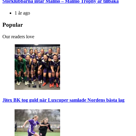
Storklubbarna intar Malmö – Malmö Trophy är tillbaka
1 år ago
Popular
Our readers love
Jitex BK tog guld när Luxcuper samlade Nordens bästa lag