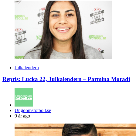
Julkalendern
Repris: Lucka 22, Julkalendern – Parmina Moradi
Posted
Ungdomsfotboll.se
by
9 år ago