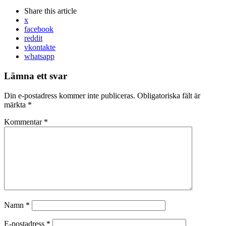
Share
this article
x
facebook
reddit
vkontakte
whatsapp
Lämna ett svar
Din e-postadress kommer inte publiceras.
Obligatoriska fält är
märkta
*
Kommentar
*
Namn
*
E-postadress
*