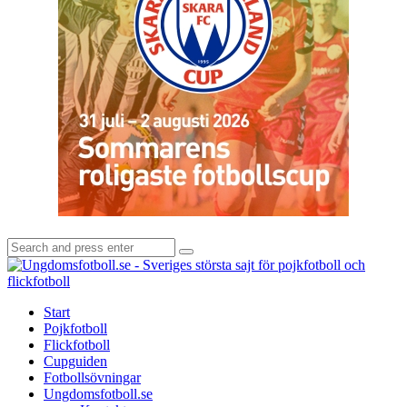
Search
Search
for:
U
-
S
Start
s
Pojkfotboll
s
Flickfotboll
f
Cupguiden
p
Fotbollsövningar
o
Ungdomsfotboll.se
f