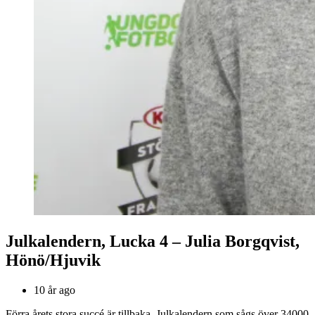
Julkalendern, Lucka 4 – Julia Borgqvist,
Hönö/Hjuvik
10 år ago
Förra årets stora succé är tillbaka. Julkalendern som sågs över 34000