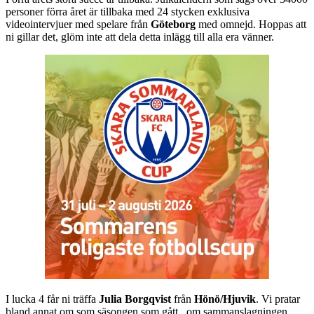
personer förra året är tillbaka med 24 stycken exklusiva
videointervjuer med spelare från
Göteborg
med omnejd. Hoppas att
ni gillar det, glöm inte att dela detta inlägg till alla era vänner.
I lucka 4 får ni träffa
Julia Borgqvist
från
Hönö/Hjuvik
. Vi pratar
bland annat om som säsongen som gått
, om sammanslagningen