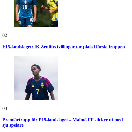
02
F15-landslaget: IK Zeniths tvillingar tar plats i första truppen
03
Premiärtrupp för P15-landslaget – Malmö FF sticker ut med
sju spelare