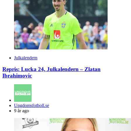
Julkalendern
Repris: Lucka 24, Julkalendern – Zlatan
Ibrahimovic
Posted
Ungdomsfotboll.se
by
9 år ago