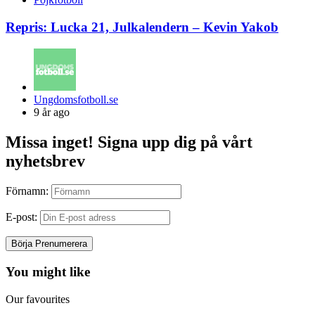
Repris: Lucka 21, Julkalendern – Kevin Yakob
Posted
Ungdomsfotboll.se
by
9 år ago
Missa inget! Signa upp dig på vårt
nyhetsbrev
Förnamn:
E-post:
You might like
Our favourites