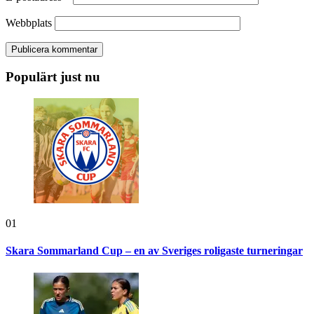
Webbplats
Populärt just nu
01
Skara Sommarland Cup – en av Sveriges roligaste turneringar