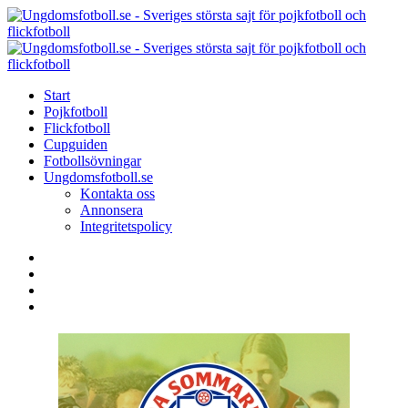
Menu
Search
Menu
U
-
S
Start
s
Pojkfotboll
s
Flickfotboll
f
Cupguiden
p
Fotbollsövningar
o
Ungdomsfotboll.se
f
Kontakta oss
Annonsera
Integritetspolicy
Search