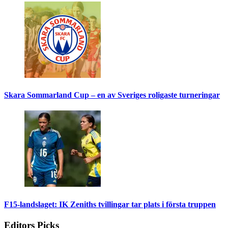
Skara Sommarland Cup – en av Sveriges roligaste turneringar
F15-landslaget: IK Zeniths tvillingar tar plats i första truppen
Editors Picks