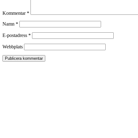
Kommentar
*
Namn
*
E-postadress
*
Webbplats