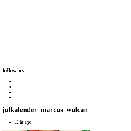
follow us
julkalender_marcus_wulcan
12 år ago