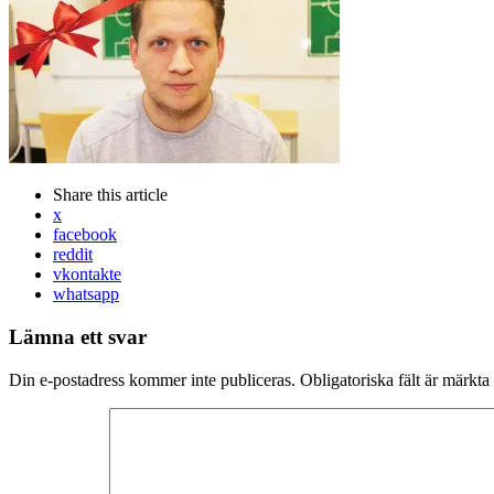
Share
this article
x
facebook
reddit
vkontakte
whatsapp
Lämna ett svar
Din e-postadress kommer inte publiceras.
Obligatoriska fält är märkta