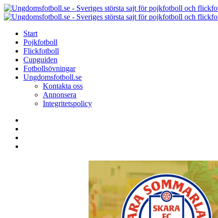
Menu
Search
Menu
Start
Pojkfotboll
Flickfotboll
Cupguiden
Fotbollsövningar
Ungdomsfotboll.se
Kontakta oss
Annonsera
Integritetspolicy
Search