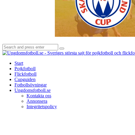
Search
Search
for:
Start
Pojkfotboll
Flickfotboll
Cupguiden
Fotbollsövningar
Ungdomsfotboll.se
Kontakta oss
Annonsera
Integritetspolicy