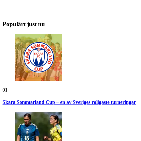
Populärt just nu
01
Skara Sommarland Cup – en av Sveriges roligaste turneringar