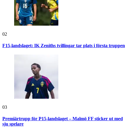
02
F15-landslaget: IK Zeniths tvillingar tar plats i första truppen
03
Premiärtrupp för P15-landslaget – Malmö FF sticker ut med
sju spelare