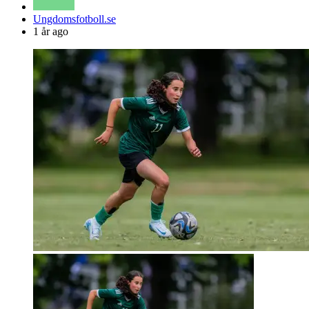
Posted
Ungdomsfotboll.se
by
1 år ago