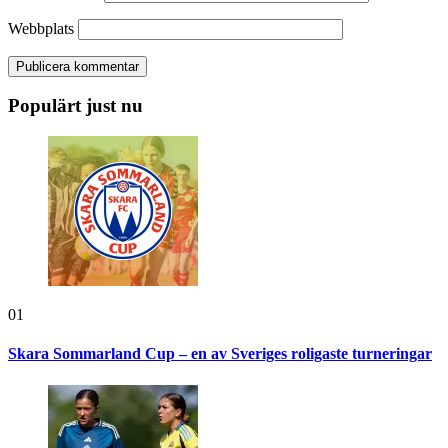
Webbplats
Populärt just nu
01
Skara Sommarland Cup – en av Sveriges roligaste turneringar