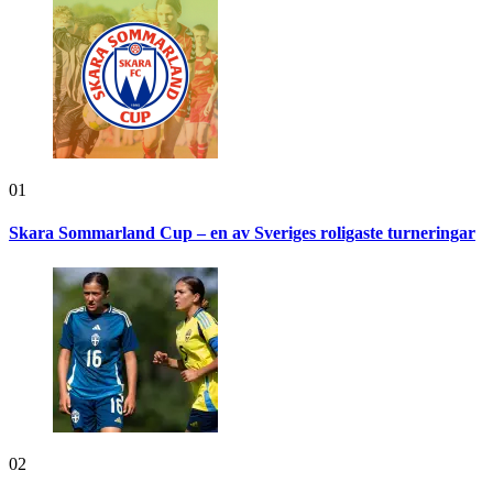
01
Skara Sommarland Cup – en av Sveriges roligaste turneringar
02