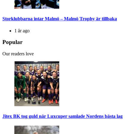
Storklubbarna intar Malmö – Malmö Trophy är tillbaka
1 år ago
Popular
Our readers love
Jitex BK tog guld när Luxcuper samlade Nordens bästa lag