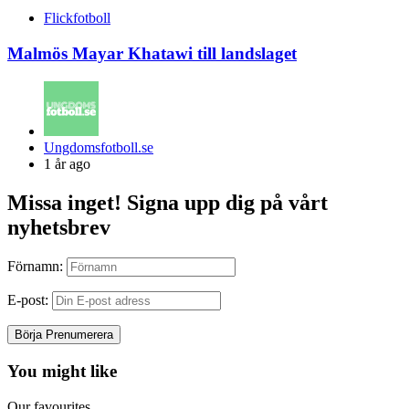
Flickfotboll
Malmös Mayar Khatawi till landslaget
Posted
Ungdomsfotboll.se
by
1 år ago
Missa inget! Signa upp dig på vårt
nyhetsbrev
Förnamn:
E-post:
You might like
Our favourites