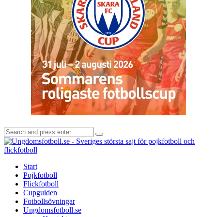
Search
Search
for:
U
-
S
Start
s
Pojkfotboll
s
Flickfotboll
f
Cupguiden
p
Fotbollsövningar
o
Ungdomsfotboll.se
f