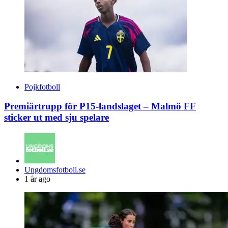
Pojkfotboll
Premiärtrupp för P15-landslaget – Malmö FF
sticker ut med sju spelare
Posted
Ungdomsfotboll.se
by
1 år ago