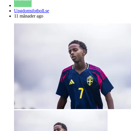
Posted
Ungdomsfotboll.se
by
11 månader ago