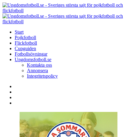
Menu
Search
Menu
U
-
S
Start
s
Pojkfotboll
s
Flickfotboll
f
Cupguiden
p
Fotbollsövningar
o
Ungdomsfotboll.se
f
Kontakta oss
Annonsera
Integritetspolicy
Search