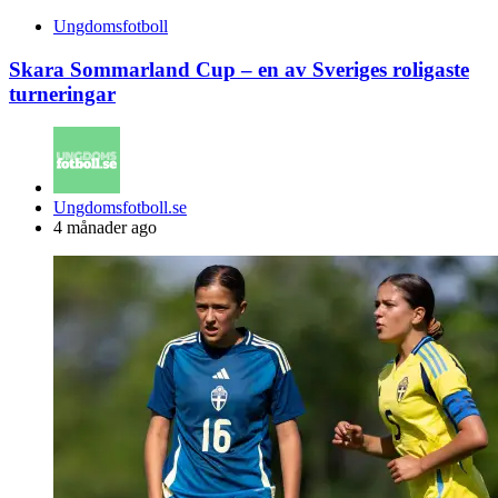
Ungdomsfotboll
Skara Sommarland Cup – en av Sveriges roligaste
turneringar
Posted
Ungdomsfotboll.se
by
4 månader ago