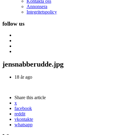
Kontakta oss
Annonsera
Integritetspolicy
follow us
jensnabberudde.jpg
18 år ago
Share
this article
x
facebook
reddit
vkontakte
whatsapp