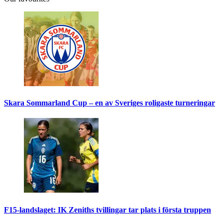
Skara Sommarland Cup – en av Sveriges roligaste turneringar
F15-landslaget: IK Zeniths tvillingar tar plats i första truppen