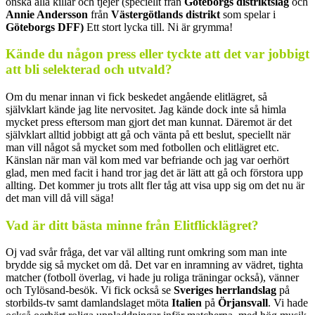
önska alla killar och tjejer (speciellt från
Göteborgs distriktslag
och
Annie Andersson
från
Västergötlands distrikt
som spelar i
Göteborgs DFF)
Ett stort lycka till. Ni är grymma!
Kände du någon press eller tyckte att det var jobbigt
att bli selekterad och utvald?
Om du menar innan vi fick beskedet angående elitlägret, så
självklart kände jag lite nervositet. Jag kände dock inte så himla
mycket press eftersom man gjort det man kunnat. Däremot är det
självklart alltid jobbigt att gå och vänta på ett beslut, speciellt när
man vill något så mycket som med fotbollen och elitlägret etc.
Känslan när man väl kom med var befriande och jag var oerhört
glad, men med facit i hand tror jag det är lätt att gå och förstora upp
allting. Det kommer ju trots allt fler tåg att visa upp sig om det nu är
det man vill då vill säga!
Vad är ditt bästa minne från Elitflicklägret?
Oj vad svår fråga, det var väl allting runt omkring som man inte
brydde sig så mycket om då. Det var en inramning av vädret, tighta
matcher (fotboll överlag, vi hade ju roliga träningar också), vänner
och Tylösand-besök. Vi fick också se
Sveriges herrlandslag
på
storbilds-tv samt damlandslaget möta
Italien
på
Örjansvall
. Vi hade