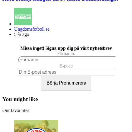
Posted
Ungdomsfotboll.se
by
5 år ago
Missa inget! Signa upp dig på vårt nyhetsbrev
Förnamn:
E-post:
You might like
Our favourites