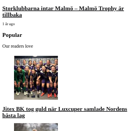
Storklubbarna intar Malmö – Malmö Trophy är
tillbaka
1 år ago
Popular
Our readers love
Jitex BK tog guld när Luxcuper samlade Nordens
bästa lag