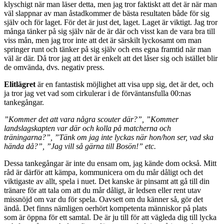
klyschigt när man läser detta, men jag tror faktiskt att det är när man
väl slappnar av man åstadkommer de bästa resultaten både för sig
själv och för laget. För det är just det, laget. Laget är viktigt. Jag tror
många tänker på sig själv när de är där och visst kan de vara bra till
viss mån, men jag tror inte att det är särskilt lyckosamt om man
springer runt och tänker på sig själv och ens egna framtid när man
väl är där. Då tror jag att det är enkelt att det låser sig och istället blir
de omvända, dvs. negativ press.
Elitlägret
är en fantastisk möjlighet att visa upp sig, det är det, och
ja tror jag vet vad som cirkulerar i de förväntansfulla 00:nas
tankegångar.
”Kommer det att vara några scouter där?”, ”Kommer
landslagskapten var där och kolla på matcherna och
träningarna?”, ”Tänk om jag inte lyckas när hon/hon ser, vad ska
hända då?”, ”Jag vill så gärna till Bosön!” etc.
Dessa tankegångar är inte du ensam om, jag kände dom också. Mitt
råd är därför att kämpa, kommunicera om du mår dåligt och det
viktigaste av allt, spela i nuet. Det kanske är pinsamt att gå till din
tränare för att tala om att du mår dåligt, är ledsen eller rent utav
missnöjd om var du för spela. Oavsett om du känner så, gör det
ändå. Det finns nämligen oerhört kompetenta människor på plats
som är öppna för ett samtal. De är ju till för att vägleda dig till lycka