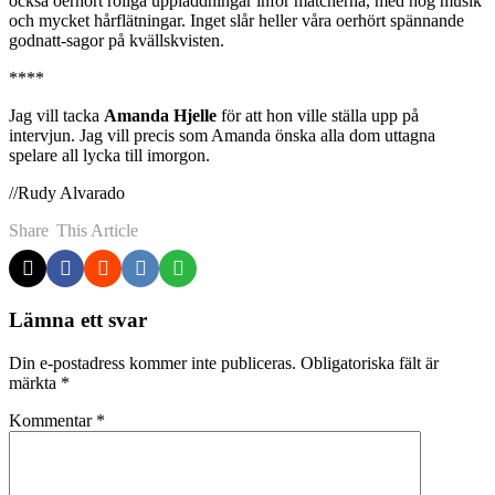
också oerhört roliga uppladdningar inför matcherna, med hög musik
och mycket hårflätningar. Inget slår heller våra oerhört spännande
godnatt-sagor på kvällskvisten.
****
Jag vill tacka
Amanda Hjelle
för att hon ville ställa upp på
intervjun. Jag vill precis som Amanda önska alla dom uttagna
spelare all lycka till imorgon.
//Rudy Alvarado
Share
This Article
Lämna ett svar
Din e-postadress kommer inte publiceras.
Obligatoriska fält är
märkta
*
Kommentar
*