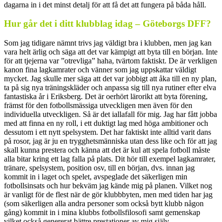
dagarna in i det minst detalj för att få det att fungera på båda håll.
Hur går det i ditt klubblag idag – Göteborgs DFF?
Som jag tidigare nämnt trivs jag väldigt bra i klubben, men jag kan
vara helt ärlig och säga att det var kämpigt att byta till en början. Inte
för att tjejerna var ”otrevliga” haha, tvärtom faktiskt. De är verkligen
kanon fina lagkamrater och vänner som jag uppskattar väldigt
mycket. Jag skulle mer säga att det var jobbigt att åka till en ny plan,
ta på sig nya träningskläder och anpassa sig till nya rutiner efter elva
fantastiska år i Eriksberg. Det är oerhört lärorikt att byta förening,
främst för den fotbollsmässiga utveckligen men även för den
individuella utveckligen. Så är det iallafall för mig. Jag har fått jobba
med att finna en ny roll, i ett duktigt lag med höga ambitioner och
dessutom i ett nytt spelsystem. Det har faktiskt inte alltid varit dans
på rosor, jag är ju en trygghetsmänniska utan dess like och för att jag
skall kunna prestera och känna att det är kul att spela fotboll måste
alla bitar kring ett lag falla på plats. Dit hör till exempel lagkamrater,
tränare, spelsystem, position osv, till en början, dvs. innan jag
kommit in i laget och spelet, avspeglade det säkerligen min
fotbollsinsats och hur bekväm jag kände mig på planen. Vilket nog
är vanligt för de flest när de gör klubbbyten, men med tiden har jag
(som säkerligen alla andra personer som också bytt klubb någon
gång) kommit in i mina klubbs fotbollsfilosofi samt gemenskap
vilket också genererat bättre prestationer av mig själv.