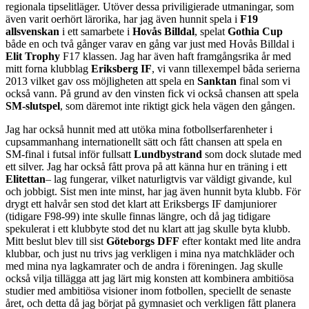
regionala tipselitläger. Utöver dessa priviligierade utmaningar, som
även varit oerhört lärorika, har jag även hunnit spela i
F19
allsvenskan
i ett samarbete i
Hovås Billdal
, spelat
Gothia Cup
både en och två gånger varav en gång var just med Hovås Billdal i
Elit Trophy
F17 klassen. Jag har även haft framgångsrika år med
mitt forna klubblag
Eriksberg IF
, vi vann tillexempel båda serierna
2013 vilket gav oss möjligheten att spela en
Sanktan
final som vi
också vann. På grund av den vinsten fick vi också chansen att spela
SM-slutspel
, som däremot inte riktigt gick hela vägen den gången.
Jag har också hunnit med att utöka mina fotbollserfarenheter i
cupsammanhang internationellt sätt och fått chansen att spela en
SM-final i futsal inför fullsatt
Lundbystrand
som dock slutade med
ett silver. Jag har också fått prova på att känna hur en träning i ett
Elitettan
– lag fungerar, vilket naturligtvis var väldigt givande, kul
och jobbigt. Sist men inte minst, har jag även hunnit byta klubb. För
drygt ett halvår sen stod det klart att Eriksbergs IF damjuniorer
(tidigare F98-99) inte skulle finnas längre, och då jag tidigare
spekulerat i ett klubbyte stod det nu klart att jag skulle byta klubb.
Mitt beslut blev till sist
Göteborgs DFF
efter kontakt med lite andra
klubbar, och just nu trivs jag verkligen i mina nya matchkläder och
med mina nya lagkamrater och de andra i föreningen. Jag skulle
också vilja tillägga att jag lärt mig konsten att kombinera ambitiösa
studier med ambitiösa visioner inom fotbollen, speciellt de senaste
året, och detta då jag börjat på gymnasiet och verkligen fått planera