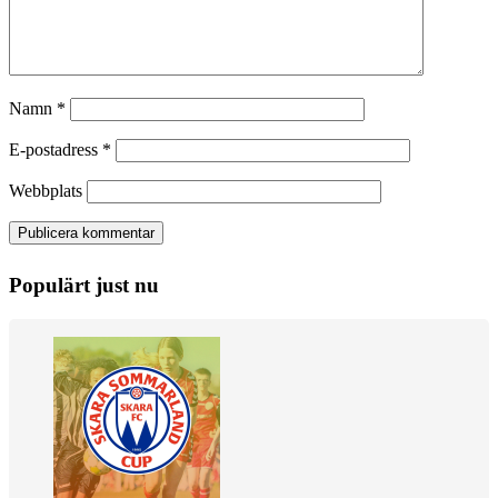
Namn
*
E-postadress
*
Webbplats
Populärt just nu