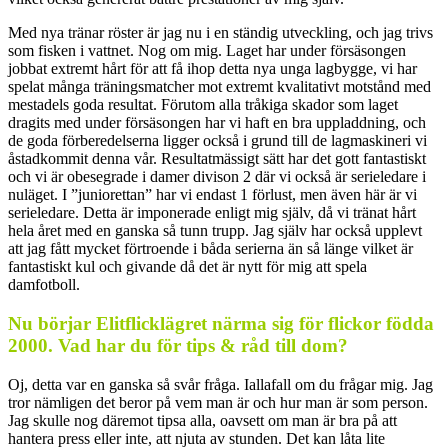
Med nya tränar röster är jag nu i en ständig utveckling, och jag trivs
som fisken i vattnet. Nog om mig. Laget har under försäsongen
jobbat extremt hårt för att få ihop detta nya unga lagbygge, vi har
spelat många träningsmatcher mot extremt kvalitativt motstånd med
mestadels goda resultat. Förutom alla tråkiga skador som laget
dragits med under försäsongen har vi haft en bra uppladdning, och
de goda förberedelserna ligger också i grund till de lagmaskineri vi
åstadkommit denna vår. Resultatmässigt sätt har det gott fantastiskt
och vi är obesegrade i damer divison 2 där vi också är serieledare i
nuläget. I ”juniorettan” har vi endast 1 förlust, men även här är vi
serieledare. Detta är imponerade enligt mig själv, då vi tränat hårt
hela året med en ganska så tunn trupp. Jag själv har också upplevt
att jag fått mycket förtroende i båda serierna än så länge vilket är
fantastiskt kul och givande då det är nytt för mig att spela
damfotboll.
Nu börjar Elitflicklägret närma sig för flickor födda
2000. Vad har du för tips & råd till dom?
Oj, detta var en ganska så svår fråga. Iallafall om du frågar mig. Jag
tror nämligen det beror på vem man är och hur man är som person.
Jag skulle nog däremot tipsa alla, oavsett om man är bra på att
hantera press eller inte, att njuta av stunden. Det kan låta lite