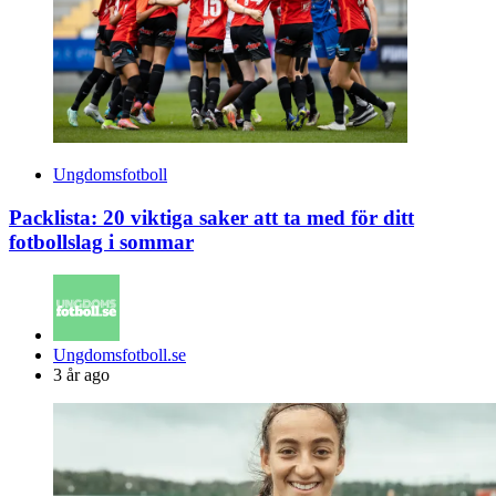
Ungdomsfotboll
Packlista: 20 viktiga saker att ta med för ditt
fotbollslag i sommar
Posted
Ungdomsfotboll.se
by
3 år ago