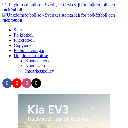
Menu
01
02
03
Search
Menu
U
-
S
Start
s
Pojkfotboll
s
Flickfotboll
f
Cupguiden
p
Fotbollsövningar
o
Ungdomsfotboll.se
f
Kontakta oss
Annonsera
Integritetspolicy
Search