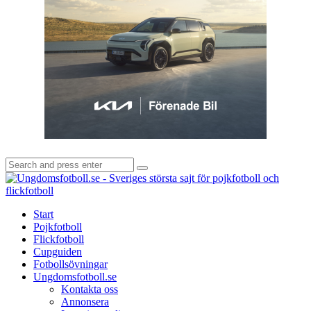
Search
Search
for:
U
-
S
Start
s
Pojkfotboll
s
Flickfotboll
f
Cupguiden
p
Fotbollsövningar
o
Ungdomsfotboll.se
f
Kontakta oss
Annonsera