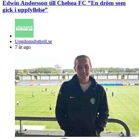
Edwin Andersson till Chelsea FC ”En dröm som
gick i uppfyllelse”
Posted
Ungdomsfotboll.se
by
7 år ago