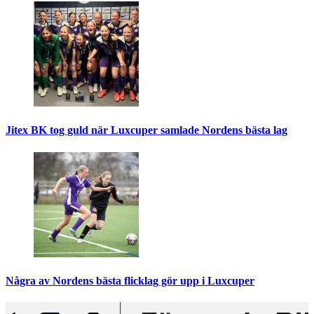
Jitex BK tog guld när Luxcuper samlade Nordens bästa lag
Några av Nordens bästa flicklag gör upp i Luxcuper