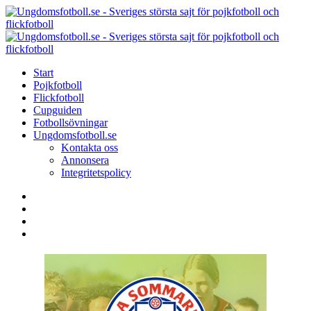
Menu
Search
Menu
U
-
S
Start
s
Pojkfotboll
s
Flickfotboll
f
Cupguiden
p
Fotbollsövningar
o
Ungdomsfotboll.se
f
Kontakta oss
Annonsera
Integritetspolicy
Search