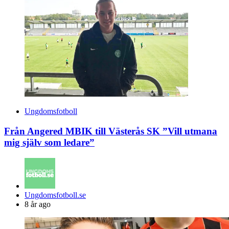
Ungdomsfotboll
Från Angered MBIK till Västerås SK ”Vill utmana
mig själv som ledare”
Posted
Ungdomsfotboll.se
by
8 år ago