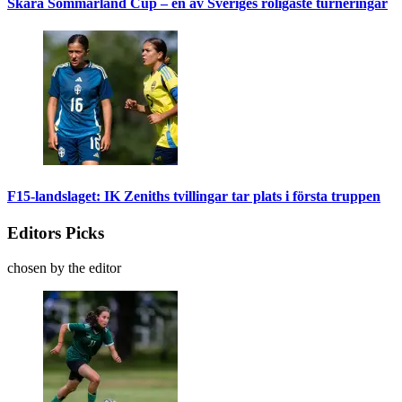
Skara Sommarland Cup – en av Sveriges roligaste turneringar
F15-landslaget: IK Zeniths tvillingar tar plats i första truppen
Editors Picks
chosen by the editor