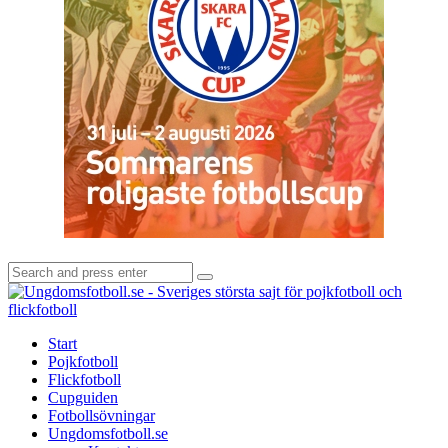
Search
Search
for:
U
-
S
Start
s
Pojkfotboll
s
Flickfotboll
f
Cupguiden
p
Fotbollsövningar
o
Ungdomsfotboll.se
f