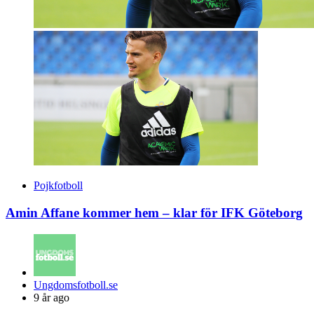
Pojkfotboll
Amin Affane kommer hem – klar för IFK Göteborg
Posted
Ungdomsfotboll.se
by
9 år ago