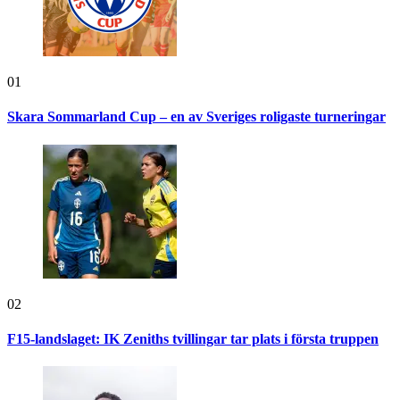
01
Skara Sommarland Cup – en av Sveriges roligaste turneringar
02
F15-landslaget: IK Zeniths tvillingar tar plats i första truppen