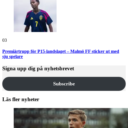
03
Premiärtrupp för P15-landslaget – Malmö FF sticker ut med
sju spelare
Signa upp dig på nyhetsbrevet
Subscribe
Läs fler nyheter