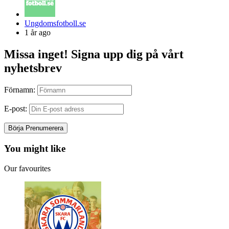
Posted
Ungdomsfotboll.se
by
1 år ago
Missa inget! Signa upp dig på vårt
nyhetsbrev
Förnamn:
E-post:
You might like
Our favourites