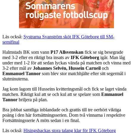
Läs också:
Systrarna Svanström sköt IFK Göteborg till SM-
semifinal
Halmstads BK som vann
P17 Allsvenskan
fick se sig besegrade
med 3-2 efter en riktigt bra insats av
IFK Göteborg
igår. Man låg
under med 1-2 för att sedan lyckas vända på matchen och vinna med
3-2 efter mål av
Johannes Selvén, Hussein Carneil
och
Emmanuel Tannor
som blev stor matchhjälte efter sitt segermål i
slutminuterna.
Jag kom lagom till Husseins kvitteringsmål och fick se laget vända
matchen. Riktigt kul att se och kul att se spelare som
Emmanuel
Tannor
briljera på plan.
Bra jobbat samtliga inblandade och grattis till tre oerhört viktiga
poäng i den här fortsättningsserien. Dom två vinnarna i respektive
Fortsättningsserie A möts sedan i en final.
Läs också:
Hisingsbackas stora talang klar för IFK Göteborg