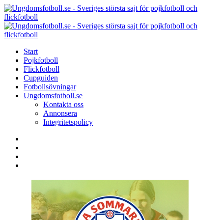
Menu
Search
Menu
U
-
S
Start
s
Pojkfotboll
s
Flickfotboll
f
Cupguiden
p
Fotbollsövningar
o
Ungdomsfotboll.se
f
Kontakta oss
Annonsera
Integritetspolicy
Search