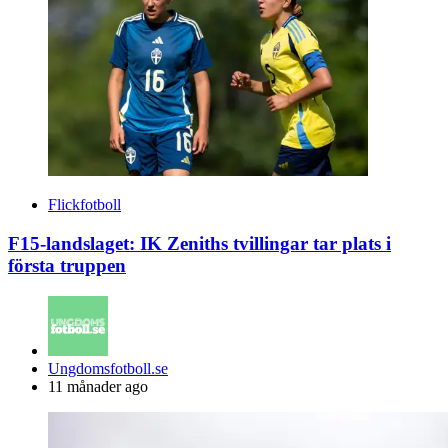
Flickfotboll
F15-landslaget: IK Zeniths tvillingar tar plats i
första truppen
Posted
Ungdomsfotboll.se
by
11 månader ago