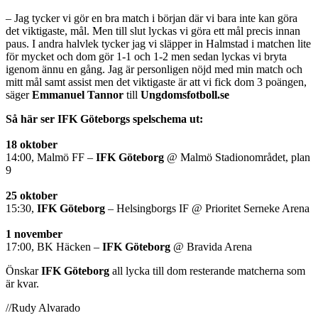
– Jag tycker vi gör en bra match i början där vi bara inte kan göra
det viktigaste, mål. Men till slut lyckas vi göra ett mål precis innan
paus. I andra halvlek tycker jag vi släpper in Halmstad i matchen lite
för mycket och dom gör 1-1 och 1-2 men sedan lyckas vi bryta
igenom ännu en gång. Jag är personligen nöjd med min match och
mitt mål samt assist men det viktigaste är att vi fick dom 3 poängen,
säger
Emmanuel Tannor
till
Ungdomsfotboll.se
Så här ser IFK Göteborgs spelschema ut:
18 oktober
14:00, Malmö FF –
IFK Göteborg
@ Malmö Stadionområdet, plan
9
25 oktober
15:30,
IFK Göteborg
– Helsingborgs IF @ Prioritet Serneke Arena
1 november
17:00, BK Häcken –
IFK Göteborg
@ Bravida Arena
Önskar
IFK Göteborg
all lycka till dom resterande matcherna som
är kvar.
//Rudy Alvarado