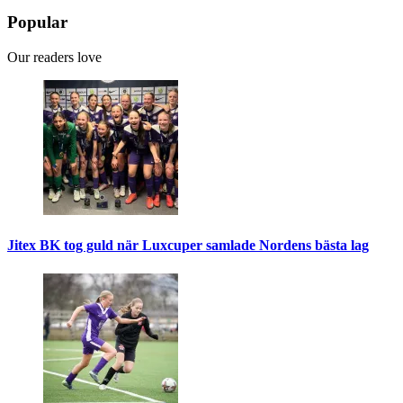
Popular
Our readers love
Jitex BK tog guld när Luxcuper samlade Nordens bästa lag