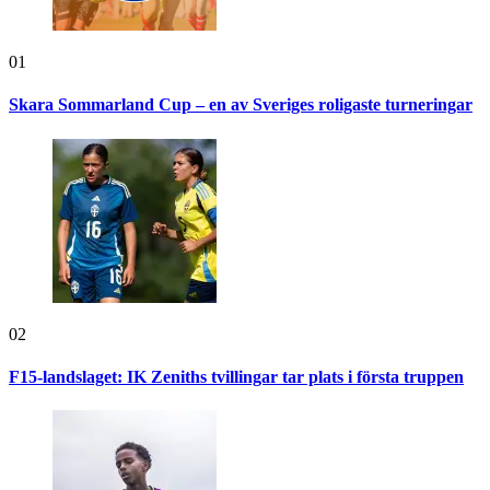
01
Skara Sommarland Cup – en av Sveriges roligaste turneringar
02
F15-landslaget: IK Zeniths tvillingar tar plats i första truppen