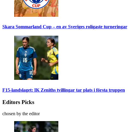
Skara Sommarland Cup – en av Sveriges roligaste turneringar
F15-landslaget: IK Zeniths tvillingar tar plats i första truppen
Editors Picks
chosen by the editor