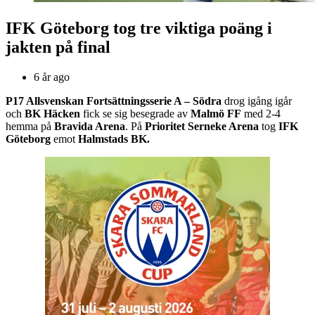
IFK Göteborg tog tre viktiga poäng i
jakten på final
6 år ago
P17 Allsvenskan Fortsättningsserie A – Södra
drog igång igår
och
BK Häcken
fick se sig besegrade av
Malmö FF
med 2-4
hemma på
Bravida Arena
. På
Prioritet Serneke Arena
tog
IFK
Göteborg
emot
Halmstads BK.