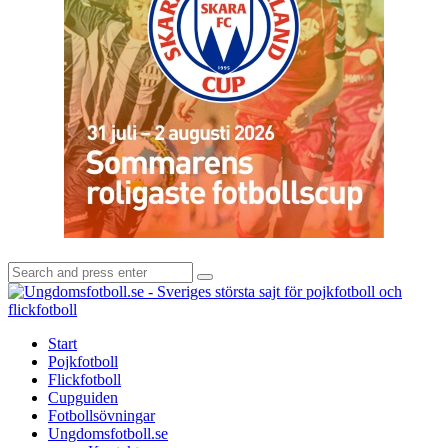
Search
Search
for:
U
-
S
Start
s
Pojkfotboll
s
Flickfotboll
f
Cupguiden
p
Fotbollsövningar
o
Ungdomsfotboll.se
f