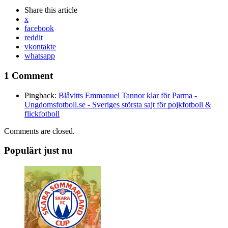
Share
this article
x
facebook
reddit
vkontakte
whatsapp
1 Comment
Pingback:
Blåvitts Emmanuel Tannor klar för Parma -
Ungdomsfotboll.se - Sveriges största sajt för pojkfotboll &
flickfotboll
Comments are closed.
Populärt just nu