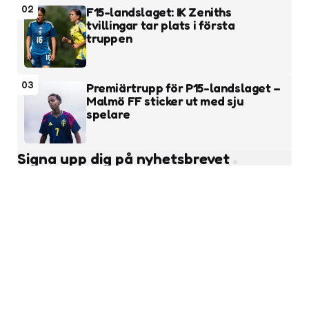
02
F15-landslaget: IK Zeniths
tvillingar tar plats i första
truppen
03
Premiärtrupp för P15-landslaget –
Malmö FF sticker ut med sju
spelare
Signa upp dig på nyhetsbrevet
Subscribe
Läs fler nyheter
Ungdomsfotboll