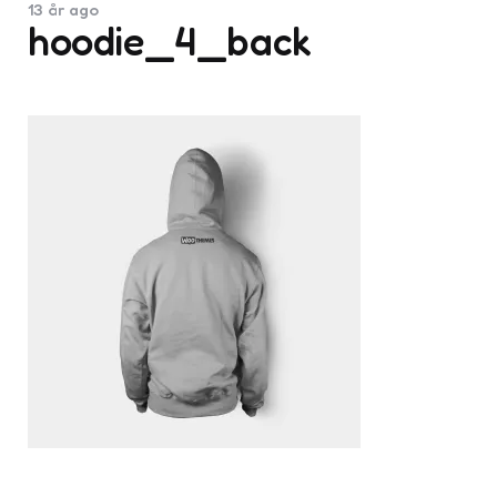
13 år ago
hoodie_4_back