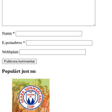
Namn
*
E-postadress
*
Webbplats
Populärt just nu