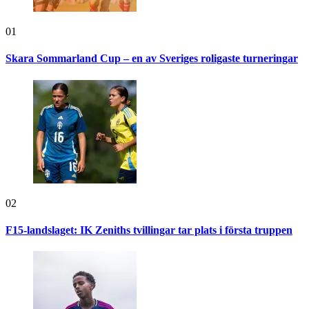
01
Skara Sommarland Cup – en av Sveriges roligaste turneringar
02
F15-landslaget: IK Zeniths tvillingar tar plats i första truppen