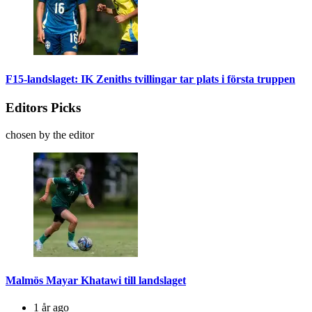
F15-landslaget: IK Zeniths tvillingar tar plats i första truppen
Editors Picks
chosen by the editor
Malmös Mayar Khatawi till landslaget
1 år ago