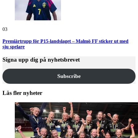
03
Premiärtrupp för P15-landslaget – Malmö FF sticker ut med
sju spelare
Signa upp dig på nyhetsbrevet
Subscribe
Läs fler nyheter