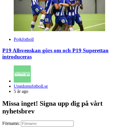
Pojkfotboll
P19 Allsvenskan görs om och P19 Superettan
introduceras
Posted
Ungdomsfotboll.se
by
5 år ago
Missa inget! Signa upp dig på vårt
nyhetsbrev
Förnamn: