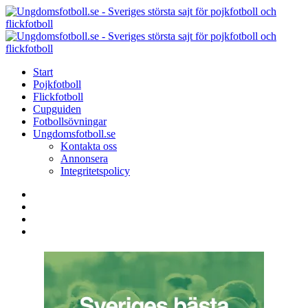
Menu
Search
Menu
U
-
S
Start
s
Pojkfotboll
s
Flickfotboll
f
Cupguiden
p
Fotbollsövningar
o
Ungdomsfotboll.se
f
Kontakta oss
Annonsera
Integritetspolicy
Search