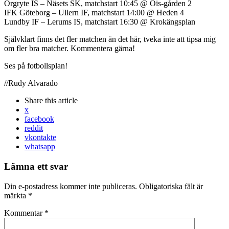
Örgryte IS – Näsets SK, matchstart 10:45 @ Öis-gården 2
IFK Göteborg – Ullern IF, matchstart 14:00 @ Heden 4
Lundby IF – Lerums IS, matchstart 16:30 @ Krokängsplan
Självklart finns det fler matchen än det här, tveka inte att tipsa mig
om fler bra matcher. Kommentera gärna!
Ses på fotbollsplan!
//Rudy Alvarado
Share
this article
x
facebook
reddit
vkontakte
whatsapp
Lämna ett svar
Din e-postadress kommer inte publiceras.
Obligatoriska fält är
märkta
*
Kommentar
*