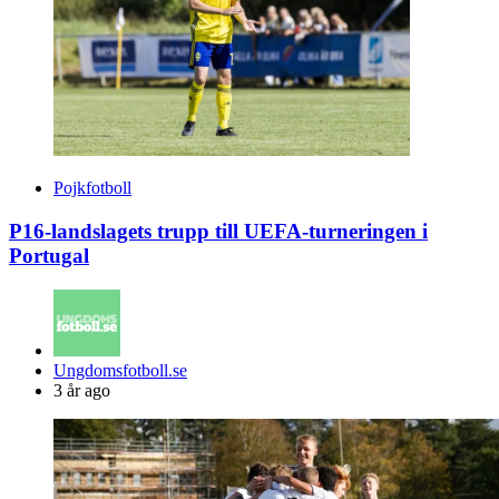
Pojkfotboll
P16-landslagets trupp till UEFA-turneringen i
Portugal
Posted
Ungdomsfotboll.se
by
3 år ago