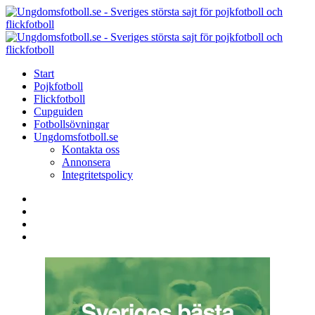
Menu
Search
Menu
U
-
S
Start
s
Pojkfotboll
s
Flickfotboll
f
Cupguiden
p
Fotbollsövningar
o
Ungdomsfotboll.se
f
Kontakta oss
Annonsera
Integritetspolicy
Search