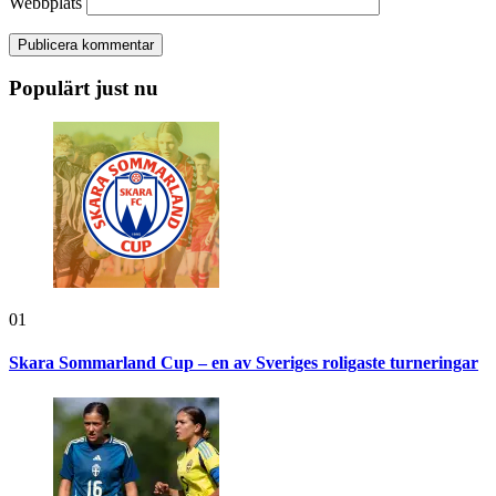
Webbplats
Populärt just nu
01
Skara Sommarland Cup – en av Sveriges roligaste turneringar