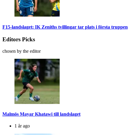
F15-landslaget: IK Zeniths tvillingar tar plats i första truppen
Editors Picks
chosen by the editor
Malmös Mayar Khatawi till landslaget
1 år ago