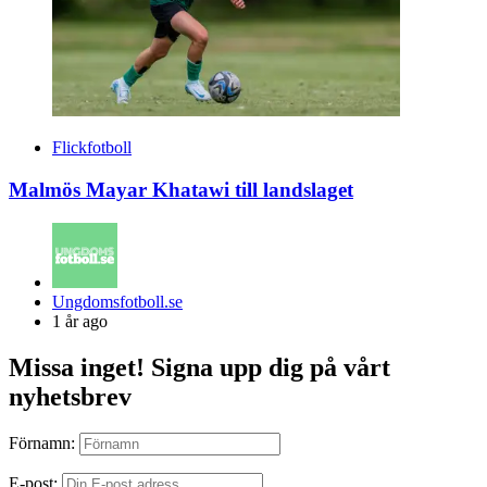
Flickfotboll
Malmös Mayar Khatawi till landslaget
Posted
Ungdomsfotboll.se
by
1 år ago
Missa inget! Signa upp dig på vårt
nyhetsbrev
Förnamn:
E-post: