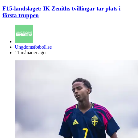
F15-landslaget: IK Zeniths tvillingar tar plats i
första truppen
Posted
Ungdomsfotboll.se
by
11 månader ago