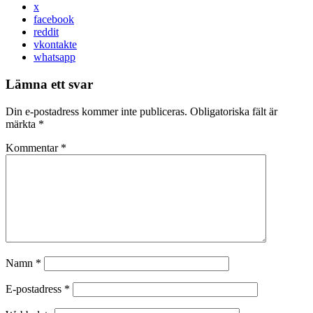
x
facebook
reddit
vkontakte
whatsapp
Lämna ett svar
Din e-postadress kommer inte publiceras.
Obligatoriska fält är
märkta
*
Kommentar
*
Namn
*
E-postadress
*