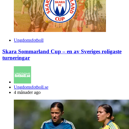
Ungdomsfotboll
Skara Sommarland Cup – en av Sveriges roligaste
turneringar
Posted
Ungdomsfotboll.se
by
4 månader ago