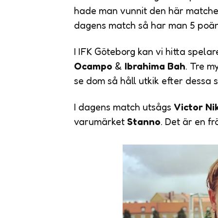
hade man vunnit den här matchen
dagens match så har man 5 poäng
I IFK Göteborg kan vi hitta spel
Ocampo
&
Ibrahima Bah
. Tre m
se dom så håll utkik efter dessa 
I dagens match utsågs
Victor Ni
varumärket
Stanno
. Det är en fr