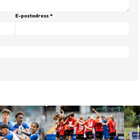
E-postadress
*
Ungdomsfotboll
Pojkfotboll