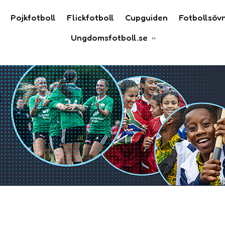
Pojkfotboll
Flickfotboll
Cupguiden
Fotbollsöv
Ungdomsfotboll.se