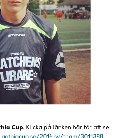
hia Cup.
Klicka på länken här för att se
ts.gothiacup.se/2014,sv/team/3011388