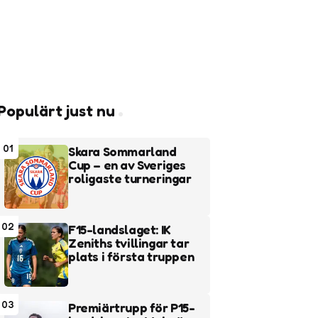
Populärt just nu
01
Skara Sommarland
Cup – en av Sveriges
roligaste turneringar
02
F15-landslaget: IK
Zeniths tvillingar tar
plats i första truppen
03
Premiärtrupp för P15-