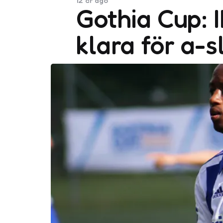
12 år ago
Gothia Cup: 
klara för a-s