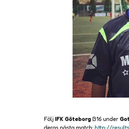
Följ
IFK Göteborg
B16 under
Got
deras nästa match:
http://resul