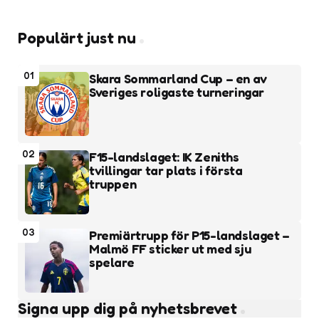
Populärt just nu
01
Skara Sommarland Cup – en av
Sveriges roligaste turneringar
02
F15-landslaget: IK Zeniths
tvillingar tar plats i första
truppen
03
Premiärtrupp för P15-landslaget –
Malmö FF sticker ut med sju
spelare
Signa upp dig på nyhetsbrevet