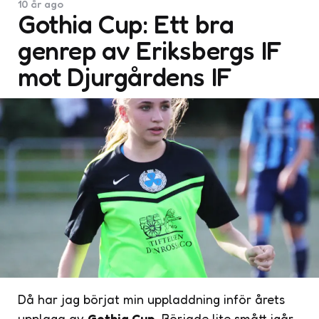
10 år ago
Gothia Cup: Ett bra
genrep av Eriksbergs IF
mot Djurgårdens IF
Då har jag börjat min uppladdning inför årets
upplaga av
Gothia Cup
. Började lite smått igår