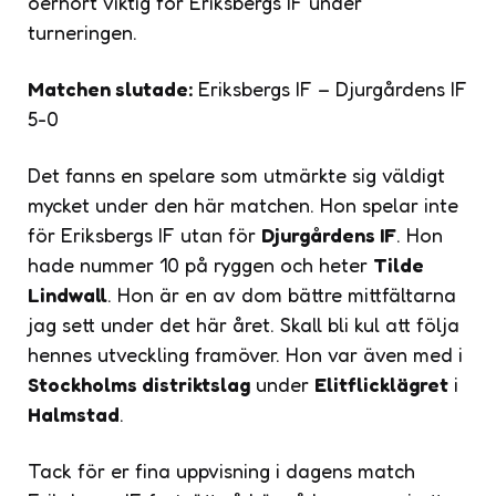
oerhört viktig för Eriksbergs IF under
turneringen.
Matchen slutade:
Eriksbergs IF – Djurgårdens IF
5-0
Det fanns en spelare som utmärkte sig väldigt
mycket under den här matchen. Hon spelar inte
för Eriksbergs IF utan för
Djurgårdens IF
. Hon
hade nummer 10 på ryggen och heter
Tilde
Lindwall
. Hon är en av dom bättre mittfältarna
jag sett under det här året. Skall bli kul att följa
hennes utveckling framöver. Hon var även med i
Stockholms distriktslag
under
Elitflicklägret
i
Halmstad
.
Tack för er fina uppvisning i dagens match