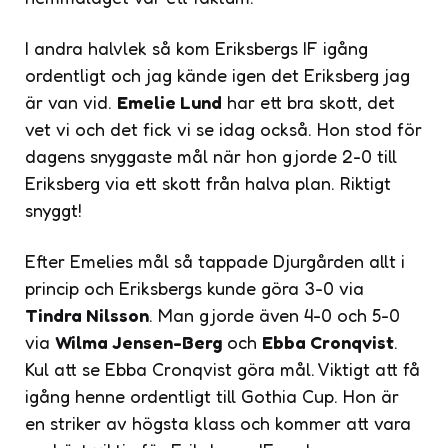
I andra halvlek så kom Eriksbergs IF igång
ordentligt och jag kände igen det Eriksberg jag
är van vid.
Emelie Lund
har ett bra skott, det
vet vi och det fick vi se idag också. Hon stod för
dagens snyggaste mål när hon gjorde 2-0 till
Eriksberg via ett skott från halva plan. Riktigt
snyggt!
Efter Emelies mål så tappade Djurgården allt i
princip och Eriksbergs kunde göra 3-0 via
Tindra Nilsson
. Man gjorde även 4-0 och 5-0
via
Wilma Jensen-Berg
och
Ebba Cronqvist
.
Kul att se Ebba Cronqvist göra mål. Viktigt att få
igång henne ordentligt till Gothia Cup. Hon är
en striker av högsta klass och kommer att vara