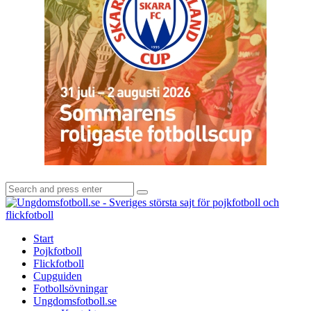
Search
Search
for:
U
-
S
Start
s
Pojkfotboll
s
Flickfotboll
f
Cupguiden
p
Fotbollsövningar
o
Ungdomsfotboll.se
f