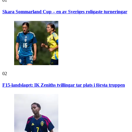
01
Skara Sommarland Cup – en av Sveriges roligaste turneringar
02
F15-landslaget: IK Zeniths tvillingar tar plats i första truppen