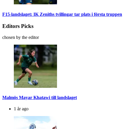
F15-landslaget: IK Zeniths tvillingar tar plats i första truppen
Editors Picks
chosen by the editor
Malmös Mayar Khatawi till landslaget
1 år ago