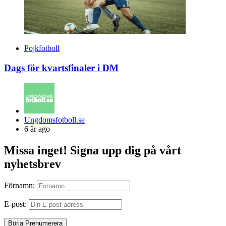
Pojkfotboll
Dags för kvartsfinaler i DM
Posted
Ungdomsfotboll.se
by
6 år ago
Missa inget! Signa upp dig på vårt
nyhetsbrev
Förnamn:
E-post: