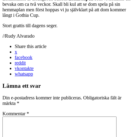
bevaka om ca två veckor. Skall bli kul att se dom spela på sin
hemmaplan men först hoppas vi ju självklart på att dom kommer
långt i Gothia Cup.
Stort grattis till dagens seger.
//Rudy Alvarado
Share
this article
x
facebook
reddit
vkontakte
whatsapp
Lämna ett svar
Din e-postadress kommer inte publiceras.
Obligatoriska fält är
märkta
*
Kommentar
*