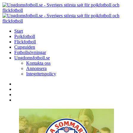
Menu
Search
Menu
U
-
S
Start
s
Pojkfotboll
s
Flickfotboll
f
Cupguiden
p
Fotbollsövningar
o
Ungdomsfotboll.se
f
Kontakta oss
Annonsera
Integritetspolicy
Search