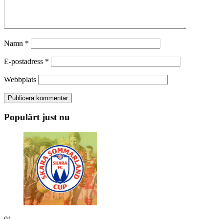
Namn
*
E-postadress
*
Webbplats
Populärt just nu