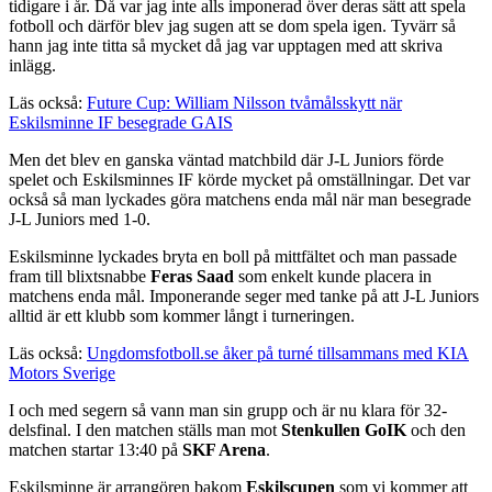
tidigare i år. Då var jag inte alls imponerad över deras sätt att spela
fotboll och därför blev jag sugen att se dom spela igen. Tyvärr så
hann jag inte titta så mycket då jag var upptagen med att skriva
inlägg.
Läs också:
Future Cup: William Nilsson tvåmålsskytt när
Eskilsminne IF besegrade GAIS
Men det blev en ganska väntad matchbild där J-L Juniors förde
spelet och Eskilsminnes IF körde mycket på omställningar. Det var
också så man lyckades göra matchens enda mål när man besegrade
J-L Juniors med 1-0.
Eskilsminne lyckades bryta en boll på mittfältet och man passade
fram till blixtsnabbe
Feras Saad
som enkelt kunde placera in
matchens enda mål. Imponerande seger med tanke på att J-L Juniors
alltid är ett klubb som kommer långt i turneringen.
Läs också:
Ungdomsfotboll.se åker på turné tillsammans med KIA
Motors Sverige
I och med segern så vann man sin grupp och är nu klara för 32-
delsfinal. I den matchen ställs man mot
Stenkullen GoIK
och den
matchen startar 13:40 på
SKF Arena
.
Eskilsminne är arrangören bakom
Eskilscupen
som vi kommer att