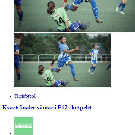
Flickfotboll
Kvartsfinaler väntar i F17-slutspelet