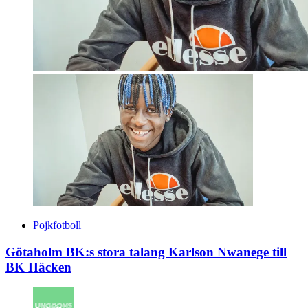
Pojkfotboll
Götaholm BK:s stora talang Karlson Nwanege till
BK Häcken