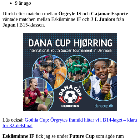
9 år ago
Direkt efter matchen mellan
Örgryte IS
och
Cajamar Esporte
väntade matchen mellan Eskilsminne IF och
J-L Juniors
från
Japan
i B15-klassen.
Läs också:
Gothia Cup: Örgrytes framtid hittar vi i B14-laget – klara
för 32-delsfinal
Eskilsminne IF
fick jag se under
Future Cup
som ägde rum