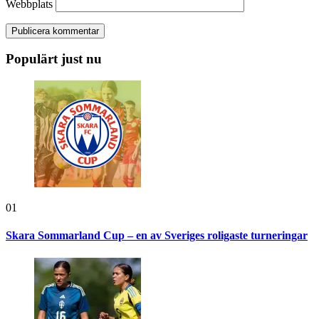
Webbplats
Populärt just nu
01
Skara Sommarland Cup – en av Sveriges roligaste turneringar