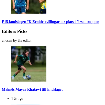
F15-landslaget: IK Zeniths tvillingar tar plats i första truppen
Editors Picks
chosen by the editor
Malmös Mayar Khatawi till landslaget
1 år ago