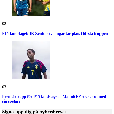
02
F15-landslaget: IK Zeniths tvillingar tar plats i första truppen
03
Premiärtrupp för P15-landslaget – Malmö FF sticker ut med
sju spelare
Signa upp dig på nyhetsbrevet