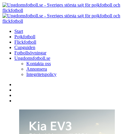
Menu
Search
Menu
U
-
S
Start
s
Pojkfotboll
s
Flickfotboll
f
Cupguiden
p
Fotbollsövningar
o
Ungdomsfotboll.se
f
Kontakta oss
Annonsera
Integritetspolicy
Search