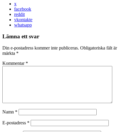
x
facebook
reddit
vkontakte
whatsapp
Lämna ett svar
Din e-postadress kommer inte publiceras.
Obligatoriska fält är
märkta
*
Kommentar
*
Namn
*
E-postadress
*