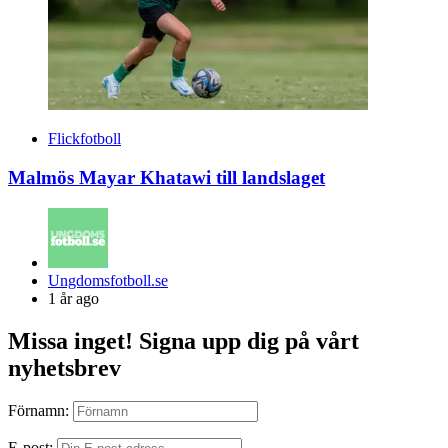
Flickfotboll
Malmös Mayar Khatawi till landslaget
Posted
Ungdomsfotboll.se
by
1 år ago
Missa inget! Signa upp dig på vårt
nyhetsbrev
Förnamn:
E-post: