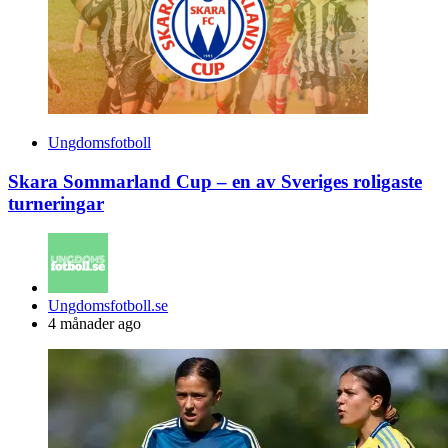
Ungdomsfotboll
Skara Sommarland Cup – en av Sveriges roligaste
turneringar
Posted
Ungdomsfotboll.se
by
4 månader ago