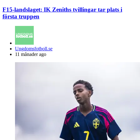
F15-landslaget: IK Zeniths tvillingar tar plats i
första truppen
Posted
Ungdomsfotboll.se
by
11 månader ago